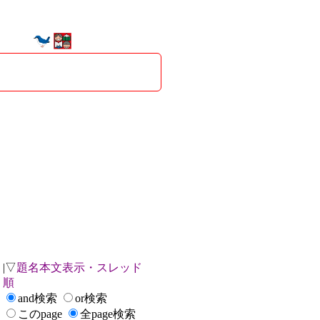
|▽
題名本文表示・スレッド
順
and検索
or検索
このpage
全page検索