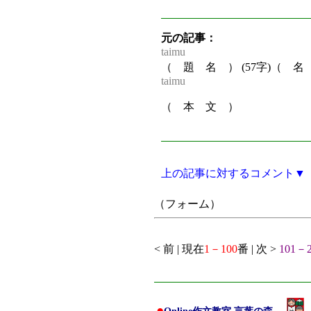
元の記事：
taimu
（ 題 名 ） (57字)（ 
taimu
（ 本 文 ）
上の記事に対するコメント▼
（フォーム）
< 前 | 現在
1－100
番 | 次 >
101－2
●