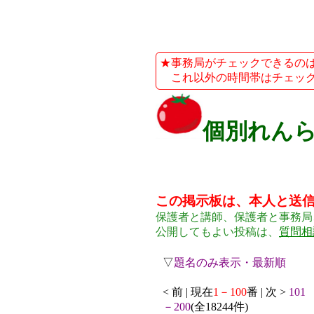
★事務局がチェックできるのは、平
これ以外の時間帯はチェック
個別れん
この掲示板は、本人と送
保護者と講師、保護者と事務局
公開してもよい投稿は、
質問相
▽
題名のみ表示・最新順
< 前 | 現在
1－100
番 | 次 >
101
－200
(全18244件)