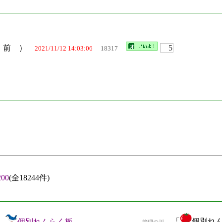
名 前 ）
5
2021/11/12 14:03:06
18317
00
(全18244件)
「
個別れん
個別れんらく板