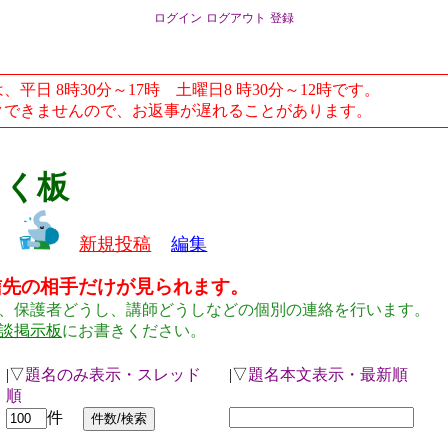
ログイン
ログアウト
登録
日 8時30分～17時 土曜日8 時30分～12時です。
できませんので、お返事が遅れることがあります。
らく板
新規投稿
編集
信先の相手だけが見られます。
、保護者どうし、講師どうしなどの個別の連絡を行います。
談掲示板
にお書きください。
|▽
題名のみ表示・スレッド
|▽
題名本文表示・最新順
順
件