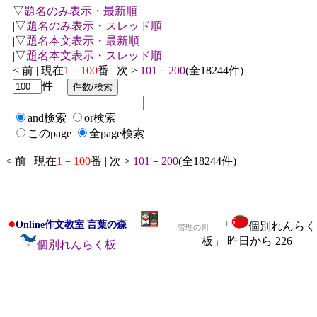
▽
題名のみ表示・最新順
|▽
題名のみ表示・スレッド順
|▽
題名本文表示・最新順
|▽
題名本文表示・スレッド順
< 前 | 現在
1－100
番 | 次 >
101－200
(全18244件)
件
and検索
or検索
このpage
全page検索
< 前 | 現在
1－100
番 | 次 >
101－200
(全18244件)
●
Online作文教室 言葉の森
「
個別れんらく
管理の川
板」 昨日から 226
個別れんらく板