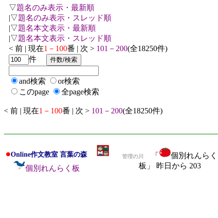
▽
題名のみ表示・最新順
|▽
題名のみ表示・スレッド順
|▽
題名本文表示・最新順
|▽
題名本文表示・スレッド順
< 前 | 現在
1－100
番 | 次 >
101－200
(全18250件)
件
and検索
or検索
このpage
全page検索
< 前 | 現在
1－100
番 | 次 >
101－200
(全18250件)
●
Online作文教室 言葉の森
「
個別れんらく
管理の川
板」 昨日から 203
個別れんらく板