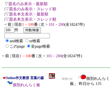
▽
題名のみ表示・最新順
|▽
題名のみ表示・スレッド順
|▽
題名本文表示・最新順
|▽
題名本文表示・スレッド順
< 前 | 現在
1－100
番 | 次 >
101－200
(全18247件)
件
and検索
or検索
このpage
全page検索
< 前 | 現在
1－100
番 | 次 >
101－200
(全18247件)
●
Online作文教室 言葉の森
「
個別れんらく
管理の川
板」 昨日から 135
個別れんらく板