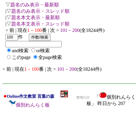
▽
題名のみ表示・最新順
|▽
題名のみ表示・スレッド順
|▽
題名本文表示・最新順
|▽
題名本文表示・スレッド順
< 前 | 現在
1－100
番 | 次 >
101－200
(全18244件)
件
and検索
or検索
このpage
全page検索
< 前 | 現在
1－100
番 | 次 >
101－200
(全18244件)
●
Online作文教室 言葉の森
「
個別れんらく
管理の川
板」 昨日から 207
個別れんらく板