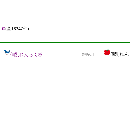
00
(全18247件)
「
個別れんら
個別れんらく板
管理の川