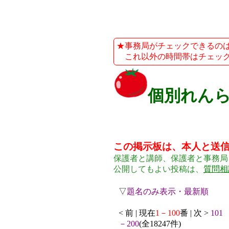
★事務局がチェックできるのは、平
これ以外の時間帯はチェック
個別れん
この掲示板は、本人と送
保護者と講師、保護者と事務局
公開してもよい投稿は、
質問相
▽
題名のみ表示・最新順
< 前 | 現在
1－100
番 | 次 >
101
－200
(全18247件)