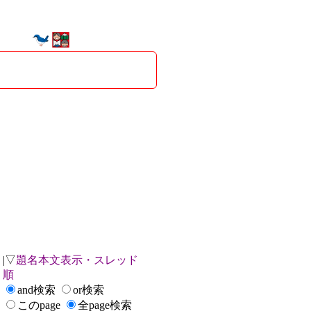
|▽
題名本文表示・スレッド
順
and検索
or検索
このpage
全page検索