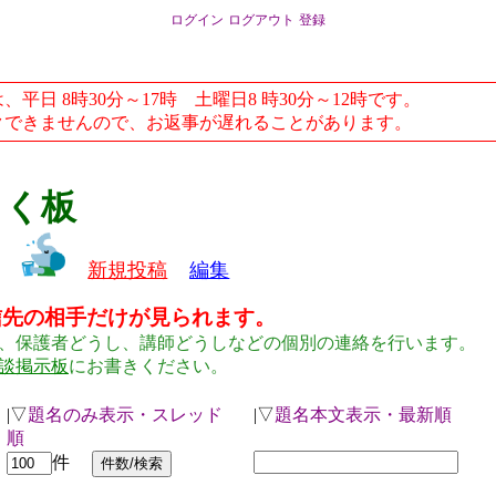
ログイン
ログアウト
登録
日 8時30分～17時 土曜日8 時30分～12時です。
できませんので、お返事が遅れることがあります。
らく板
新規投稿
編集
信先の相手だけが見られます。
、保護者どうし、講師どうしなどの個別の連絡を行います。
談掲示板
にお書きください。
|▽
題名のみ表示・スレッド
|▽
題名本文表示・最新順
順
件