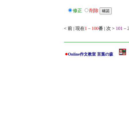
修正
削除
< 前 | 現在
1－100
番 | 次 >
101－2
●
Online作文教室 言葉の森