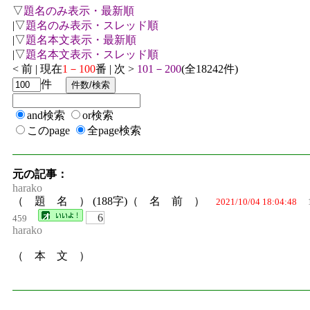
▽
題名のみ表示・最新順
|▽
題名のみ表示・スレッド順
|▽
題名本文表示・最新順
|▽
題名本文表示・スレッド順
< 前 | 現在
1－100
番 | 次 >
101－200
(全18242件)
件
and検索
or検索
このpage
全page検索
元の記事：
harako
（ 題 名 ） (188字)（ 名 前 ）
2021/10/04 18:04:48
6
459
harako
（ 本 文 ）