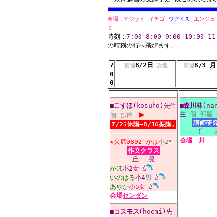
会場：
アジサイ
イチゴ
ウグイス
エンジュ
ミ
時刻：
7:00
8:00
9:00
10:00
11
の時刻の行へ飛びます。
7
8/2日
8/3 
前週
次週
前週
0
0
■
こすほ
(kosuho)先生
■
森川林
(na
▶
生
個
部屋
個
部屋
講師研
7/26休講→8/16振講,
丘
会場
川
★欠席0802
かほ
小2
作文クラス
丘
発
かほ
小2
女
いのはる
小4
男
あやか
小5
女
会場
センダン
■
コスモス
(hoemi)先