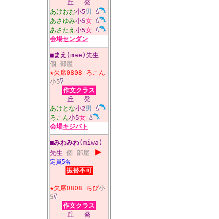
丘
発
あけおお
小5
男
あさゆみ
小5
女
あさたえ
小5
女
会場
センダン
■
まえ
(mae)先生
個
部屋
★欠席0808
ろこん
小5
作文クラス
丘
発
あけとな
小2
男
ろこん
小5
女
会場
キジバト
■
みわみわ
(miwa)
▶
先生
個
部屋
定員5名
振替不可
★欠席0808
ちぴ
小
5
作文クラス
丘
発