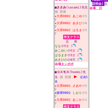
説明会]
丘
■
ささみ
(sasami)先生
会場
川
個
部屋
★欠席0802
あこゆ
小5
★欠席0802
あきひ
小6
★欠席0802
はるま
小5
作文クラス
丘
発
なな
小5
女
あこゆい
小5
女
はるまき
小5
女
あきひの
小6
男
会場
タンポポ
■
コスモス
(hoemi)先
▶
生
個
部屋
定員5
名
★欠席0802
さあや
小5
★振替0802
しおり
小5
★欠席0802
あこか
小1
作文クラス