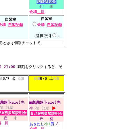
講師研究会
丘
未
会場
川
自習室
自習室
会場
自習記録
会場
自習記録
（選択取消
）
るときは個別チャットで。
0
21:00
時刻をクリックすると、そ
8/7 金
8/8 土
週
次週
前週
次週
講師
(kaze)先
■
森講師
(kaze)先
▶
個
部屋
生
個
部屋
:30初参加説明会
8:30初参加説明会
丘
未
丘
発
場
川
あさたし
小3
男