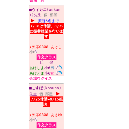
会場
川
■
ウィカニ
(aokan
i)先生
個
部屋
▶
振替5名まで
7/18は休講、8/29
に振替授業を行いま
す
★欠席0808
あけし
小6
作文クラス
丘
発
あけしよ
小6
男
あけえま
小6
女
会場
ウグイス
■
こすほ
(kosuho)
▶
先生
個
部屋
7/25休講→8/15振
講,
★欠席0808
あさゆ
小5
作文クラス