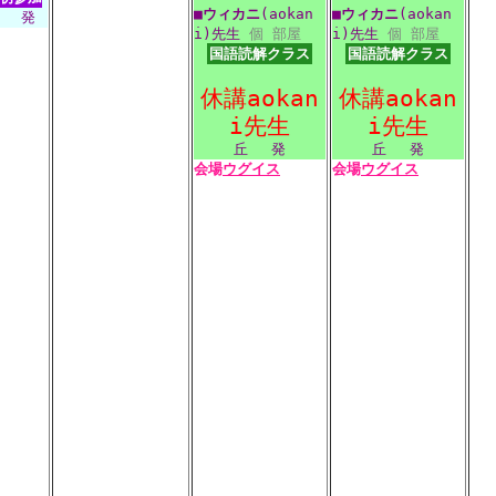
■
ウィカニ
(aokan
■
ウィカニ
(aokan
発
i)先生
個
部屋
i)先生
個
部屋
国語読解クラス
国語読解クラス
休講aokan
休講aokan
i先生
i先生
丘
発
丘
発
会場
ウグイス
会場
ウグイス