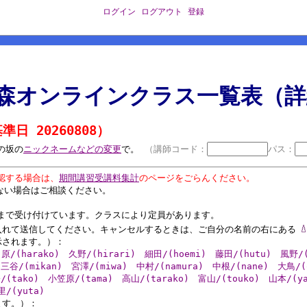
ログイン
ログアウト
登録
森オンラインクラス一覧表（詳
準日 20260808）
の坂の
ニックネームなどの変更
で。
（講師コード：
パス：
認する場合は、
期間講習受講料集計
のページをごらんください。
ない場合はご相談ください。
まで受け付けています。クラスにより定員があります。
入れて送信してください。キャンセルするときは、ご自分の名前の右にある
示されます。）：
原/(harako)
久野/(hirari)
細田/(hoemi)
藤田/(hutu)
風野/(
三谷/(mikan)
宮澤/(miwa)
中村/(namura)
中根/(nane)
大鳥/(
/(tako)
小笠原/(tama)
高山/(tarako)
富山/(touko)
山本/(ya
/(yuta)
ます。）：