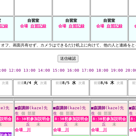
室
自習室
自習室
自習室
記録
会場
自習記録
会場
自習記録
会場
自習記録
クオフ、画面共有せず、カメラはできるだけ机上に向けて、他の人と連絡をと
:00
12:00
13:00
14:00
15:00
16:00
17:00
18:00
19:00
20:0
月
8/4 火
8/5 水
8/6 木
次週
前週
次週
前週
次週
前週
次週
前
ze)先
■
森講師
(kaze)先
■
森講師
(kaze)先
■
森講師
(kaze)先
■
森
生
個
部屋
生
個
部屋
生
個
部屋
生
加説明会
8:30初参加説明会
8:30初参加説明会
8:30初参加説明会
8
未
丘
未
丘
未
丘
未
会場
川
会場
川
会場
川
会
0初参加