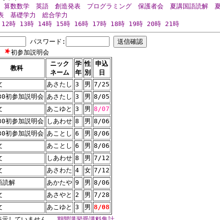
算数数学
英語
創造発表
プログラミング
保護者会
夏講国語読解
表
基礎学力
総合学力
12時
13時
14時
15時
16時
17時
18時
19時
20時
21時
パスワード:
験
初参加説明会
ニック
学
性
申込
教科
ネーム
年
別
日
文
あさたし
3
男
7/25
:30初参加説明会
あさたし
3
男
8/05
文
あこゆと
3
男
8/07
:30初参加説明会
しあわせ
8
男
8/06
:30初参加説明会
あことし
6
男
8/06
文
あことし
6
男
8/06
文
しあわせ
8
男
7/12
文
あさわた
4
女
7/12
語読解
あかたや
9
男
8/06
文
あさやと
2
男
7/28
文
あこゆと
3
男
8/08
は表示していません
期間講習受講料集計