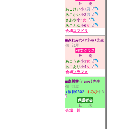
丘
発
あこけい
小2
男
あこかい
小2
男
さあや
小5
女
あこふゆ
小6
女
会場
コマドリ
■
みわみわ
(miwa)先生
個
部屋
作文クラス
丘
発
あこうみ
小3
女
あこあり
小4
女
会場
ソラマメ
■
森川林
(nane)先生
個
部屋
★振替0802
すみひ
中3
保護者会
丘
未
会場
川