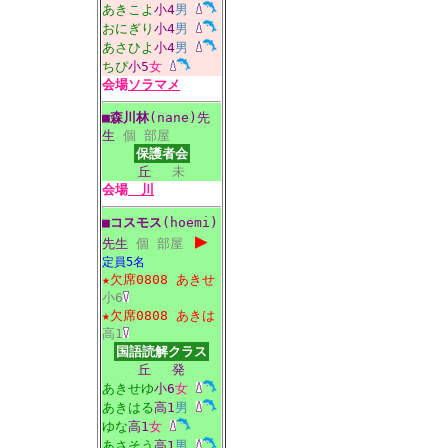
あきこよ
小4
男
おにぎり
小4
男
あさひよ
小4
男
ちぴ
小5
女
会場
ソラマメ
■
森川林
(nane)先
生
個
部屋
保護者会
丘
未
会場
川
■
コスモス
(hoemi)
▶
先生
個
部屋
定員5名
★欠席0808
あきせ
小6
★欠席0808
あきは
高1
国語読解クラス
丘
発
あきせゆ
小6
女
あきはる
高1
男
ゆな
高1
女
あさそう
高1
男