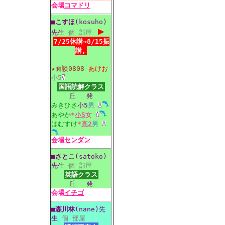
会場
コマドリ
■
こすほ
(kosuho)
▶
先生
個
部屋
7/25休講→8/15振
講,
★面談0808
あけお
小5
国語読解クラス
丘
発
みきひさ
小5
男
あやか
*
小5
女
はむすけ
*
高2
男
会場
センダン
■
さとこ
(satoko)
先生
個
部屋
英語クラス
丘
発
会場
イチゴ
■
森川林
(nane)先
生
個
部屋