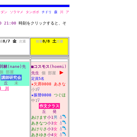
ンダン
ソラマメ
タンポポ
チドリ
森
川
ア
0
21:00
時刻をクリックすると、そ
8/7 金
8/8 土
週
次週
前週
次週
川林
(nane)先
■
コスモス
(hoemi)
▶
個
部屋
先生
個
部屋
講師研究会
定員5名
丘
未
★欠席0808
あきな
場
川
小3
★振替0808
つぐほ
中1
作文クラス
丘
発
あけます
小1
男
あきなつ
小3
女
あけりさ
小3
女
あきゆき
小4
女