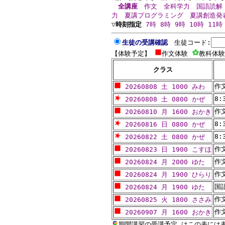
全講座
作文
全科学力
国語読解
力
夏講プログラミング
夏講創造発
▽時刻指定
7時
8時
9時
10時
11時
生徒の受講確認
生徒コード:
【体験予定】
作文体験
教科体
クラス
作
20260808 土 1000 みわ
8
20260808 土 0800 かぜ
作
20260810 月 1600 おかき
8
20260816 日 0800 かぜ
8
20260822 土 0800 かぜ
作
20260823 日 1900 こすほ
作
20260824 月 2000 ゆた
作
20260824 月 1900 ひらり
国
20260824 月 1900 ゆた
作
20260825 火 1800 ささみ
作
20260907 月 1600 おかき
期間講習の受講予定 はこの表に