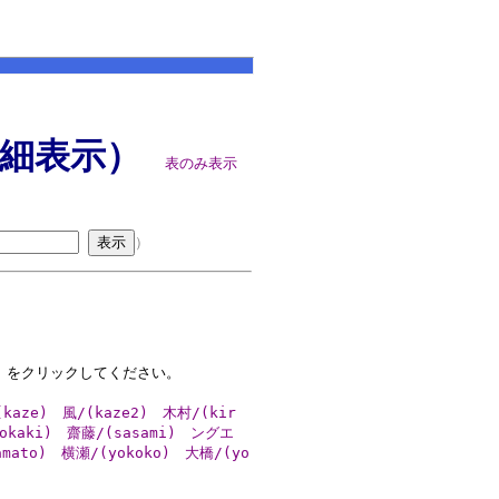
細表示）
表のみ表示
）
をクリックしてください。
kaze)
風/(kaze2)
木村/(kir
okaki)
齋藤/(sasami)
ングエ
mato)
横瀬/(yokoko)
大橋/(yo