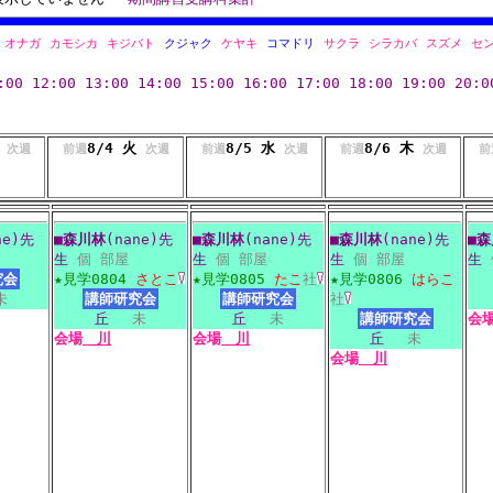
オナガ
カモシカ
キジバト
クジャク
ケヤキ
コマドリ
サクラ
シラカバ
スズメ
セ
:00
12:00
13:00
14:00
15:00
16:00
17:00
18:00
19:00
20:0
月
8/4 火
8/5 水
8/6 木
次週
前週
次週
前週
次週
前週
次週
前
ne)先
■
森川林
(nane)先
■
森川林
(nane)先
■
森川林
(nane)先
■
森
生
個
部屋
生
個
部屋
生
個
部屋
生
究会
★見学0804
さとこ
★見学0805
たこ
社
★見学0806
はらこ
未
講師研究会
講師研究会
社
丘
未
丘
未
講師研究会
会
会場
川
会場
川
丘
未
会場
川