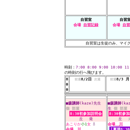
自習室
自習
会場
自習記録
会場
自習
自習室は生徒のみ、マイ
時刻：
7:00
8:00
9:00
10:00
11
の時刻の行へ飛びます。
8
8/2日
8/3 
前週
次週
前週
0
0
■
森講師
(kaze)先生
■
森講師
(ka
個
部屋
生
個
部屋
8:30初参加説明会
8:30初参
丘
発
丘
あこりか
小1
女
会場
川
会場
川
[夏講8:3