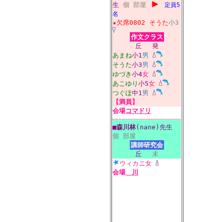
▶
生
個
部屋
定員5
名
★欠席0802
そうた
小3
作文クラス
丘
発
あまね
小1
男
そうた
小3
男
ゆづき
小4
女
あこゆり
小5
女
つぐほ
中1
男
【満員】
会場
コマドリ
■
森川林
(nane)先生
個
部屋
講師研究会
丘
未
ウィカニ
女
会場
川