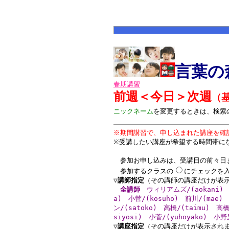
言葉の
春期講習
前週
＜
今日
＞
次週
（基
ニックネーム
を変更するときは、検索
※期間講習で、申し込まれた講座を確
※受講したい講座が希望する時間帯に
参加お申し込みは、受講日の前々日
参加するクラスの
にチェックを
▽講師指定
（その講師の講座だけが表
全講師
ウィリアムズ/(aokani)
a)
小菅/(kosuho)
前川/(mae)
ン/(satoko)
高橋/(taimu)
高橋
siyosi)
小菅/(yuhoyako)
小野里
▽講座指定
（その講座だけが表示され