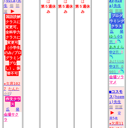
(yuta)先
わ
(miw
は
は
は
生
個
部
a)先生
第５週休
第５週休
第５週休
▶
個
部屋
屋
み
み
み
プログ
国語読解
ラミング
クラスに
クラス
変更可。
丘
発
全科学力
ゆう
小5
クラスに
男
変更可
あきえら
（小学生
中2
男
のみ/プロ
グラミン
あけりゆ
グな
中3
男
0
し）。振
901
替不可
会場
ソラ
マメ
★欠席102
7
たんた
■
コスモ
小5
ス
(hoem
作文クラ
i)先生
ス
個
部屋
丘
発
▶
定
会場
サク
員5名
ラ
★欠席11