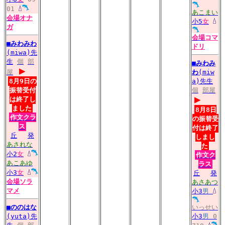
01
あこまい
会場
オナ
小5
女
ガ
会場
コマ
■
みわみわ
ドリ
(miwa)先
生
個
部
■
みわみ
▶
屋
わ
(miw
8月9日の
a)先生
振替受付
個
部屋
▶
は終了し
ました
8月8日
作文クラ
の振替受
ス
付は終了
丘
発
しまし
あされな
た
小2
女
作文ク
あこあゆ
ラス
小3
女
丘
発
会場
ソラ
あさあつ
マメ
小3
男
■
ののはな
いっせい
(yuta)先
小3
男
0