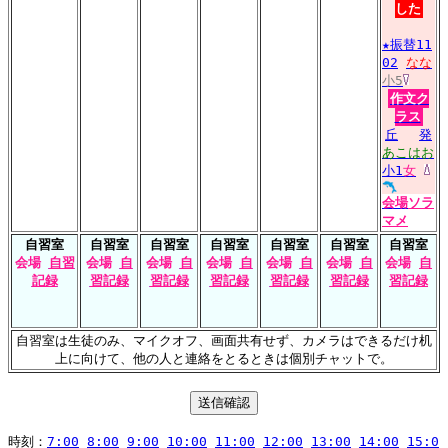
した
★振替11
02
なな
小5
作文ク
ラス
丘
発
あこはお
小1
女
会場
ソラ
マメ
自習室
自習室
自習室
自習室
自習室
自習室
自習室
会場
自習
会場
自
会場
自
会場
自
会場
自
会場
自
会場
自
記録
習記録
習記録
習記録
習記録
習記録
習記録
自習室は生徒のみ、マイクオフ、画面共有せず、カメラはできるだけ机
上に向けて、他の人と連絡をとるときは個別チャットで。
時刻：
7:00
8:00
9:00
10:00
11:00
12:00
13:00
14:00
15:0