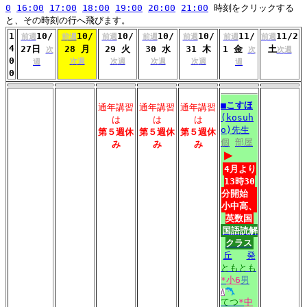
0
16:00
17:00
18:00
19:00
20:00
21:00
時刻をクリックする
と、その時刻の行へ飛びます。
1
10/
10/
10/
10/
10/
11/
11/2
前週
前週
前週
前週
前週
前週
前週
4
27日
28 月
29 火
30 水
31 木
1 金
土
次
次
次週
0
次週
次週
次週
次週
週
週
0
■
こすほ
通年講習
通年講習
通年講習
(kosuh
は
は
は
o)先生
第５週休
第５週休
第５週休
個
部屋
み
み
み
▶
4月より
13時30
分開始
小中高、
英数国
国語読解
クラス
丘
発
ともとも
*
小6
男
てつ
*
中