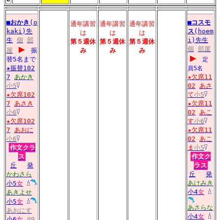
■
おかき
(o
■
コスモ
通年講習
通年講習
通年講習
kaki)先
ス
(hoem
は
は
は
生
個
部
i)先生
第５週休
第５週休
第５週休
▶
個
部屋
屋
振
み
み
み
▶
替5名まで
定
★振替102
員5名
7
あかき
★欠席11
小5
02
あさ
★欠席102
て
小5
7
あさき
★欠席11
小6
02
あこ
★欠席102
す
小6
7
あおに
★欠席11
小6
02
あこ
作文クラ
ま
小5
ス
作文ク
丘
発
ラス
かわさら
丘
発
あけみき
小5
女
小4
女
あきよせ
小5
女
あさらな
あおにす
小4
女
小6
女
09