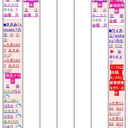
8:30初
あさかほ
会
会
参加説明
中3
女
丘
未
丘
未
会
会場
川
会場
川
あこまお
丘
発
小4
女
会場
川
■
ささみ
(s
会場
川
asami)先
■
ウィカ
生
個
部
ニ
(aoka
屋
ni)先生
★欠席102
個
部屋
▶
7
あきあ
振
中1
替5名ま
★欠席102
で
7
あきひ
7/18は
小6
休講、
作文クラ
8/29に
ス
振替授業
丘
発
を行いま
なな
小5
女
す
あこゆい
★欠席11
小5
女
02
あけ
はるまき
か
小6
小5
女
★欠席11
あきひの
02
あけ
小6
男