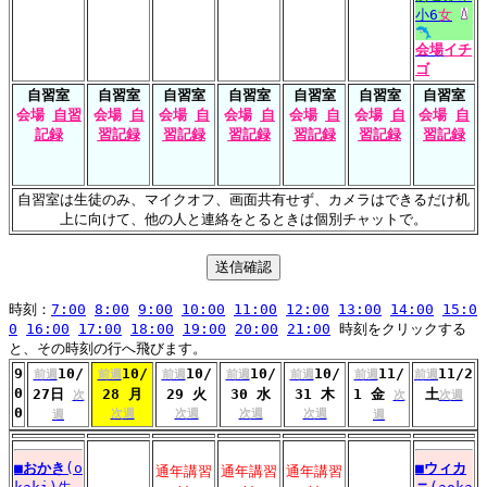
小6
女
会場
イチ
ゴ
自習室
自習室
自習室
自習室
自習室
自習室
自習室
会場
自習
会場
自
会場
自
会場
自
会場
自
会場
自
会場
自
記録
習記録
習記録
習記録
習記録
習記録
習記録
自習室は生徒のみ、マイクオフ、画面共有せず、カメラはできるだけ机
上に向けて、他の人と連絡をとるときは個別チャットで。
時刻：
7:00
8:00
9:00
10:00
11:00
12:00
13:00
14:00
15:0
0
16:00
17:00
18:00
19:00
20:00
21:00
時刻をクリックする
と、その時刻の行へ飛びます。
9
10/
10/
10/
10/
10/
11/
11/2
前週
前週
前週
前週
前週
前週
前週
0
27日
28 月
29 火
30 水
31 木
1 金
土
次
次
次週
0
次週
次週
次週
次週
週
週
■
おかき
(o
■
ウィカ
通年講習
通年講習
通年講習