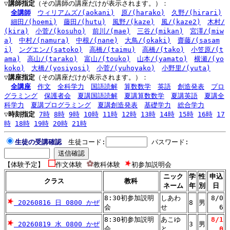
▽講師指定
（その講師の講座だけが表示されます。）：
全講師
ウィリアムズ/(aokani)
原/(harako)
久野/(hirari)
細田/(hoemi)
藤田/(hutu)
風野/(kaze)
風/(kaze2)
木村/
(kira)
小菅/(kosuho)
前川/(mae)
三谷/(mikan)
宮澤/(miw
a)
中村/(namura)
中根/(nane)
大鳥/(okaki)
齋藤/(sasam
i)
ングエン/(satoko)
高橋/(taimu)
高橋/(tako)
小笠原/(t
ama)
高山/(tarako)
富山/(touko)
山本/(yamato)
横瀬/(yo
koko)
大橋/(yosiyosi)
小菅/(yuhoyako)
小野里/(yuta)
▽講座指定
（その講座だけが表示されます。）：
全講座
作文
全科学力
国語読解
算数数学
英語
創造発表
プロ
グラミング
保護者会
夏講国語読解
夏講算数数学
夏講英語
夏講全
科学力
夏講プログラミング
夏講創造発表
基礎学力
総合学力
▽時刻指定
7時
8時
9時
10時
11時
12時
13時
14時
15時
16時
17
時
18時
19時
20時
21時
生徒の受講確認
生徒コード:
パスワード:
【体験予定】
作文体験
教科体験
初参加説明会
ニック
学
性
申込
クラス
教科
ネーム
年
別
日
8:30初参加説明
しあわ
8/0
20260816 日 0800 かぜ
8
男
会
せ
6
8:30初参加説明
あこゆ
8/1
20260819 水 0800 かぜ
3
男
会
と
0