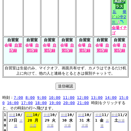
英語ク
ラス
丘
発
ｼﾞｭﾝ
中2
男
会場
イチ
ゴ
自習室
自習室
自習室
自習室
自習室
自習室
自習室
会場
自習
会場
自
会場
自
会場
自
会場
自
会場
自
会場
自
記録
習記録
習記録
習記録
習記録
習記録
習記録
自習室は生徒のみ、マイクオフ、画面共有せず、カメラはできるだけ机
上に向けて、他の人と連絡をとるときは個別チャットで。
時刻：
7:00
8:00
9:00
10:00
11:00
12:00
13:00
14:00
15:0
0
16:00
17:00
18:00
19:00
20:00
21:00
時刻をクリックする
と、その時刻の行へ飛びます。
1
10/
10/
10/
10/
10/
11/
11/2
前週
前週
前週
前週
前週
前週
前週
0
27日
28 月
29 火
30 水
31 木
1 金
土
次
次
次週
0
次週
次週
次週
次週
週
週
0