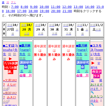
森
川
アミ
時刻：
7:00
8:00
9:00
10:00
11:00
12:00
13:00
14:00
15:0
0
16:00
17:00
18:00
19:00
20:00
21:00
時刻をクリックする
と、その時刻の行へ飛びます。
7
10/
10/
10/
10/
10/
11/
11/2
前週
前週
前週
前週
前週
前週
前週
0
27日
28 月
29 火
30 水
31 木
1 金
土
次
次
次週
0
次週
次週
次週
次週
週
週
■
こすほ
(k
■
森川林
■
森川林
■
コスモ
通年講習
通年講習
通年講習
osuho)先
(nane)
(nane)
ス
(hoem
は
は
は
生
個
部
先生
個
先生
個
i)先生
第５週休
第５週休
第５週休
▶
部屋
部屋
個
部屋
屋
み
み
み
▶
講師研究
講師研究
7/26休講
定
会
会
→8/16振
員5名
丘
未
丘
未
講,
作文ク
会場
川
会場
川
ラス
★欠席102
丘
発
7
えなが
あけます
小4
小1
男
★面談102
あきなつ
7
みきひ
小3
女
小5
★振替102