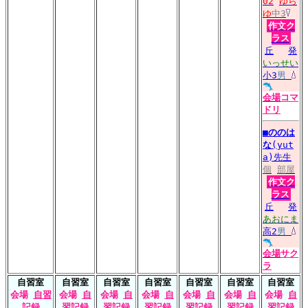
02
ゆら
ゆ
中3
作文ク
ラス
丘
発
いっせい
小3
男
会場
コマ
ドリ
■
ののは
な
(yut
a)先生
個
部屋
作文ク
ラス
丘
発
あおにま
高2
男
会場
サク
ラ
自習室
自習室
自習室
自習室
自習室
自習室
自習室
会場
自習
会場
自
会場
自
会場
自
会場
自
会場
自
会場
自
記録
習記録
習記録
習記録
習記録
習記録
習記録