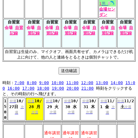
1
男
会場
セン
ダン
自習室
自習室
自習室
自習室
自習室
自習室
自習室
会場
自習
会場
自
会場
自
会場
自
会場
自
会場
自
会場
自
記録
習記録
習記録
習記録
習記録
習記録
習記録
自習室は生徒のみ、マイクオフ、画面共有せず、カメラはできるだけ机
上に向けて、他の人と連絡をとるときは個別チャットで。
時刻：
7:00
8:00
9:00
10:00
11:00
12:00
13:00
14:00
15:0
0
16:00
17:00
18:00
19:00
20:00
21:00
時刻をクリックする
と、その時刻の行へ飛びます。
1
10/
10/
10/
10/
10/
11/
11/2
前週
前週
前週
前週
前週
前週
前週
5
27日
28 月
29 火
30 水
31 木
1 金
土
次
次
次週
0
次週
次週
次週
次週
週
週
0
通年講習
通年講習
通年講習