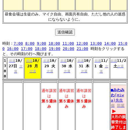
昼食会場は生徒のみ、マイク自由、画面共有自由、ただし他の人の迷惑
にならないように。
時刻：
7:00
8:00
9:00
10:00
11:00
12:00
13:00
14:00
15:0
0
16:00
17:00
18:00
19:00
20:00
21:00
時刻をクリックする
と、その時刻の行へ飛びます。
1
10/
10/
10/
10/
10/
11/
11/2
前週
前週
前週
前週
前週
前週
前週
3
27日
28 月
29 火
30 水
31 木
1 金
土
次
次
次週
0
次週
次週
次週
次週
週
週
0
■
みわみ
通年講習
通年講習
通年講習
わ
(miw
は
は
は
a)先生
第５週休
第５週休
第５週休
個
部屋
み
み
み
▶
8月の振
替受付は
終了しま