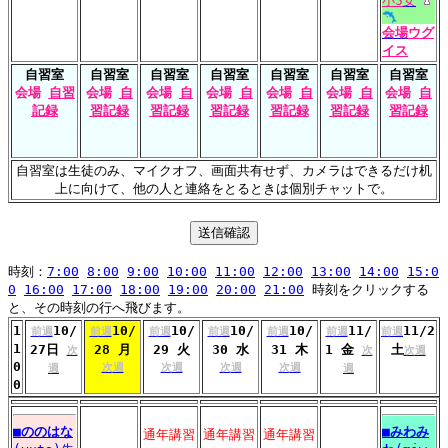
小5
女
会場
ウグ
イス
自習室
自習室
自習室
自習室
自習室
自習室
自習室
会場
自習
会場
自
会場
自
会場
自
会場
自
会場
自
会場
自
記録
習記録
習記録
習記録
習記録
習記録
習記録
自習室は生徒のみ、マイクオフ、画面共有せず、カメラはできるだけ机
上に向けて、他の人と連絡をとるときは個別チャットで。
時刻：
7:00
8:00
9:00
10:00
11:00
12:00
13:00
14:00
15:0
0
16:00
17:00
18:00
19:00
20:00
21:00
時刻をクリックする
と、その時刻の行へ飛びます。
1
10/
10/
10/
10/
10/
11/
11/2
前週
前週
前週
前週
前週
前週
前週
1
27日
28 月
29 火
30 水
31 木
1 金
土
次
次
次週
0
次週
次週
次週
次週
週
週
0
■
ののはな
■
みわみ
通年講習
通年講習
通年講習