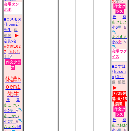
の
小6
会場
タン
作文ク
ポポ
ラス
丘
発
■
コスモス
あけしよ
(hoemi)
小6
男
先生
個
▶
部屋
あけえま
定員5名
小6
女
★欠席102
会場
ウグ
7
あおち
イス
中1
作文クラ
■
こすほ
ス
(kosuh
o)先生
休講h
個
部屋
oemi
▶
先生
7/25休
講→8/15
丘
発
振講,
あこけい
作文ク
小2
男
ラス
あこかい
丘
発
小2
男
あけおお
さあや
小5
小5
男