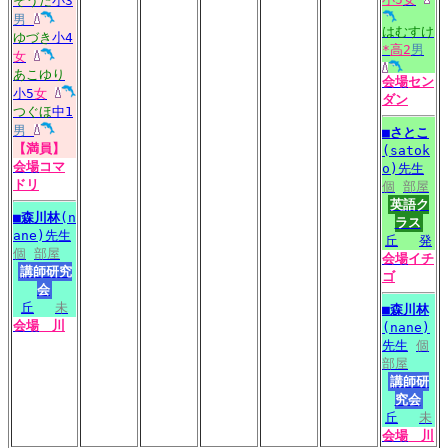
そうた
小3
男
はむすけ
ゆづき
小4
*
高2
男
女
あこゆり
会場
セン
小5
女
ダン
つぐほ
中1
男
■
さとこ
【満員】
(satok
会場
コマ
o)先生
ドリ
個
部屋
英語ク
■
森川林
(n
ラス
ane)先生
丘
発
個
部屋
会場
イチ
講師研究
ゴ
会
丘
未
■
森川林
会場
川
(nane)
先生
個
部屋
講師研
究会
丘
未
会場
川