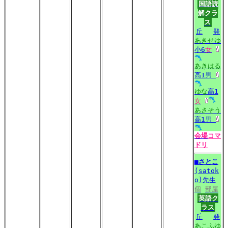
国語読
解クラ
ス
丘
発
あきせゆ
小6
女
あきはる
高1
男
ゆな
高1
女
あさそう
高1
男
会場
コマ
ドリ
■
さとこ
(satok
o)先生
個
部屋
英語ク
ラス
丘
発
あこふゆ