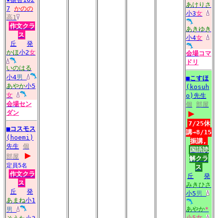
あけりさ
7
かのの
小3
女
高1
作文クラ
あきゆき
ス
小4
女
丘
発
かほ
小2
女
会場
コマ
ドリ
いのはる
小4
男
■
こすほ
あやか
小5
(kosuh
女
o)先生
会場
セン
個
部屋
▶
ダン
7/25休
■
コスモス
講→8/15
(hoemi)
振講,
先生
個
国語読
▶
部屋
解クラ
定員5名
ス
作文クラ
丘
発
ス
みきひさ
丘
発
小5
男
あまね
小1
あやか
*
男
小5
女