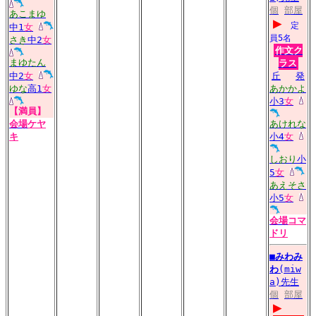
個
部屋
あこまゆ
▶
定
中1
女
員5名
さき
中2
女
作文ク
まゆたん
ラス
中2
女
丘
発
ゆな
高1
女
あかかよ
小3
女
【満員】
会場
ケヤ
あけれな
キ
小4
女
しおり
小
5
女
あえそさ
小5
女
会場
コマ
ドリ
■
みわみ
わ
(miw
a)先生
個
部屋
▶