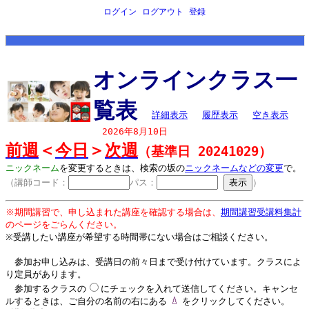
ログイン
ログアウト
登録
オンラインクラス一
覧表
詳細表示
履歴表示
空き表示
2026年8月10日
前週
＜
今日
＞
次週
（基準日 20241029）
ニックネーム
を変更するときは、検索の坂の
ニックネームなどの変更
で。
（講師コード：
パス：
）
※期間講習で、申し込まれた講座を確認する場合は、
期間講習受講料集計
のページをごらんください。
※受講したい講座が希望する時間帯にない場合はご相談ください。
参加お申し込みは、受講日の前々日まで受け付けています。クラスによ
り定員があります。
参加するクラスの
にチェックを入れて送信してください。キャンセ
ルするときは、ご自分の名前の右にある
をクリックしてください。