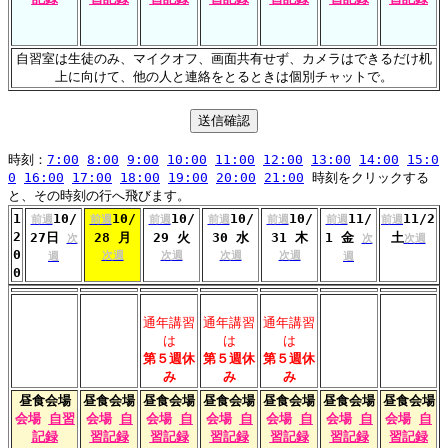
自習室は生徒のみ、マイクオフ、画面共有せず、カメラはできるだけ机
上に向けて、他の人と連絡をとるときは個別チャットで。
時刻：
7:00
8:00
9:00
10:00
11:00
12:00
13:00
14:00
15:0
0
16:00
17:00
18:00
19:00
20:00
21:00
時刻をクリックする
と、その時刻の行へ飛びます。
1
10/
10/
10/
10/
10/
11/
11/2
前週
前週
前週
前週
前週
前週
前週
2
27日
28 月
29 火
30 水
31 木
1 金
土
次
次
次週
0
次週
次週
次週
次週
週
週
0
通年講習
通年講習
通年講習
は
は
は
第５週休
第５週休
第５週休
み
み
み
昼食会場
昼食会場
昼食会場
昼食会場
昼食会場
昼食会場
昼食会場
会場
自習
会場
自
会場
自
会場
自
会場
自
会場
自
会場
自
記録
習記録
習記録
習記録
習記録
習記録
習記録