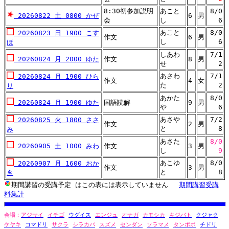
8:30初参加説明
あこと
8/0
20260822 土 0800 かぜ
6
男
会
し
6
あこと
8/0
20260823 日 1900 こす
作文
6
男
し
6
ほ
しあわ
7/1
20260824 月 2000 ゆた
作文
8
男
せ
2
あさわ
7/1
20260824 月 1900 ひら
作文
4
女
た
2
り
あかた
8/0
20260824 月 1900 ゆた
国語読解
9
男
や
6
あさや
7/2
20260825 火 1800 ささ
作文
2
男
と
8
み
あさた
8/0
20260905 土 1000 みわ
作文
3
男
し
9
あこゆ
8/0
20260907 月 1600 おか
作文
3
男
と
8
き
期間講習の受講予定 はこの表には表示していません
期間講習受講
料集計
会場：
アジサイ
イチゴ
ウグイス
エンジュ
オナガ
カモシカ
キジバト
クジャク
ケヤキ
コマドリ
サクラ
シラカバ
スズメ
センダン
ソラマメ
タンポポ
チドリ