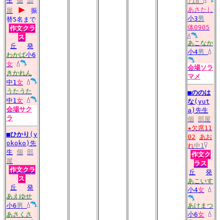
生
個
部
718
▶
あさたし
屋
振
小3
男
替5名まで
体0905
作文クラ
ス
あこなか
丘
発
小4
男
わかば
小6
女
会場
ソラ
きかれん
マメ
中1
女
うたうた
■
ののは
中1
女
な
(yut
会場
サク
a)先生
ラ
個
部屋
★欠席11
■
ひかり
(y
02
あお
okoko)先
れ
中1
生
個
部
作文ク
屋
ラス
作文クラ
丘
発
ス
あこいす
丘
発
小4
女
あえゆせ
小6
男
あけまつ
あさくさ
小6
女