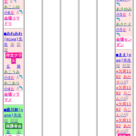
女
あこふゆ
あさゆみ
小6
女
小5
女
会場
コマ
ドリ
あさたえ
小5
女
■
みわみわ
(miwa)先
会場
セン
生
個
部
ダン
屋
■
まえ
(m
作文クラ
ae)先生
ス
個
部屋
丘
発
★欠席11
あこうみ
02
あか
小3
女
そ
小5
あこあり
★欠席11
小4
女
02
ろこ
会場
ソラ
ん
小5
マメ
★欠席11
02
ろこ
■
森川林
(n
ん
小5
ane)先生
★欠席11
個
部屋
02
あか
保護者会
そ
小5
丘
未