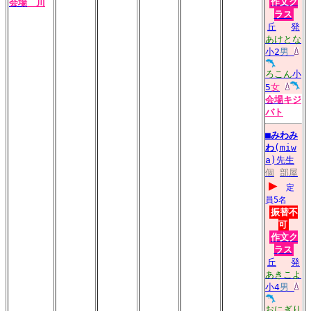
作文ク
会場
川
ラス
丘
発
あけとな
小2
男
ろこん
小
5
女
会場
キジ
バト
■
みわみ
わ
(miw
a)先生
個
部屋
▶
定
員5名
振替不
可
作文ク
ラス
丘
発
あきこよ
小4
男
おにぎり