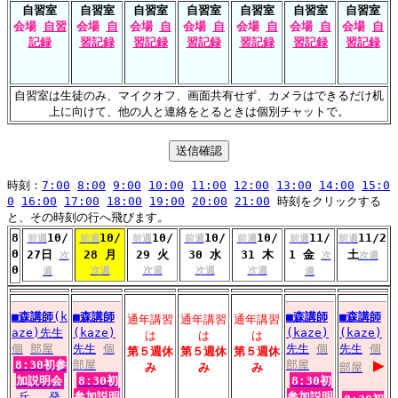
自習室
自習室
自習室
自習室
自習室
自習室
自習室
会場
自習
会場
自
会場
自
会場
自
会場
自
会場
自
会場
自
記録
習記録
習記録
習記録
習記録
習記録
習記録
自習室は生徒のみ、マイクオフ、画面共有せず、カメラはできるだけ机
上に向けて、他の人と連絡をとるときは個別チャットで。
時刻：
7:00
8:00
9:00
10:00
11:00
12:00
13:00
14:00
15:0
0
16:00
17:00
18:00
19:00
20:00
21:00
時刻をクリックする
と、その時刻の行へ飛びます。
8
10/
10/
10/
10/
10/
11/
11/2
前週
前週
前週
前週
前週
前週
前週
0
27日
28 月
29 火
30 水
31 木
1 金
土
次
次
次週
0
次週
次週
次週
次週
週
週
■
森講師
(k
■
森講師
■
森講師
■
森講師
通年講習
通年講習
通年講習
aze)先生
(kaze)
(kaze)
(kaze)
は
は
は
個
部屋
先生
個
先生
個
先生
個
第５週休
第５週休
第５週休
▶
8:30初参
部屋
部屋
み
み
み
部屋
加説明会
8:30初
8:30初
丘
発
参加説明
参加説明