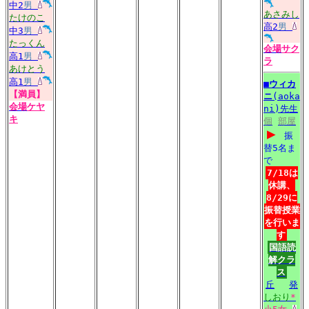
中2
男
あさみし
たけのこ
高2
男
中3
男
たっくん
会場
サク
高1
男
ラ
あけとう
高1
男
■
ウィカ
【満員】
ニ
(aoka
会場
ケヤ
ni)先生
キ
個
部屋
▶
振
替5名ま
で
7/18は
休講、
8/29に
振替授業
を行いま
す
国語読
解クラ
ス
丘
発
しおり
*