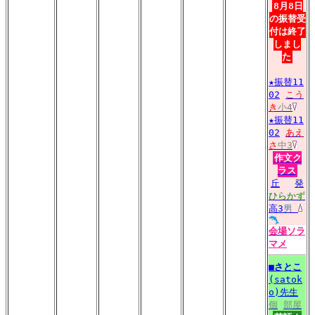
8月8日
の振替受
付は終了
しまし
た
★振替11
02
こう
き
小4
★振替11
02
あえ
さ
中3
作文ク
ラス
丘
発
ひらかず
高3
男
会場
ソラ
マメ
■
さとこ
(satok
o)先生
個
部屋