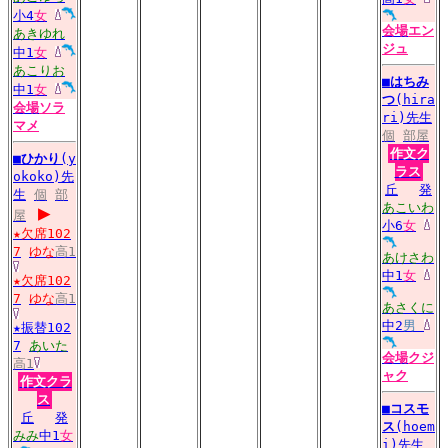
小4
女
会場
エン
あきゆれ
ジュ
中1
女
あこりお
■
はちみ
中1
女
つ
(hira
会場
ソラ
ri)先生
マメ
個
部屋
作文ク
■
ひかり
(y
ラス
okoko)先
丘
発
生
個
部
▶
あこいわ
屋
小6
女
★欠席102
7
ゆな
高1
あけさわ
中1
女
★欠席102
7
ゆな
高1
あさくに
中2
男
★振替102
7
あいた
会場
クジ
高1
ャク
作文クラ
ス
■
コスモ
丘
発
ス
(hoem
みみ
中1
女
i)先生