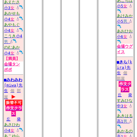
あこちは
あえたさ
小5
女
小3
女
あかせも
あけみか
小4
女
小5
男
あやもぐ
小4
女
あおひお
こうき
小4
小6
女
男
会場
ウグ
のむあか
イス
小4
女
【満員】
■
きら
(k
会場
タン
ira)先
ポポ
生
個
部屋
■
みわみわ
作文ク
(miwa)先
ラス
生
個
部
▶
丘
発
屋
すみひな
振替不可
中3
女
作文クラ
ス
あきはる
丘
発
高1
男
あさひわ
小4
女
あかるの
あこゆら
高1
女