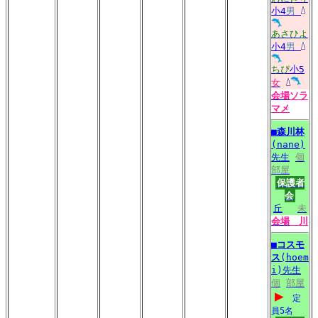
小4
男
あさひよ
小4
男
ちぴ
小5
女
会場
ソラ
マメ
■
森川林
(nane)
先生
個
部屋
保護者
会
丘
未
会場
川
■
コスモ
ス
(hoem
i)先生
個
部屋
▶
定
員5名