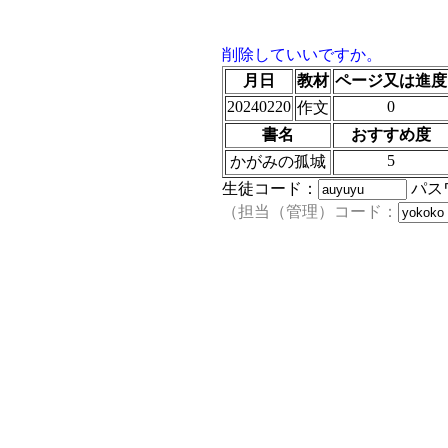
削除していいですか。
月日
教材
ページ又は進度
20240220
0
作文
書名
おすすめ度
5
かがみの孤城
生徒コード：
パス
（担当（管理）コード：