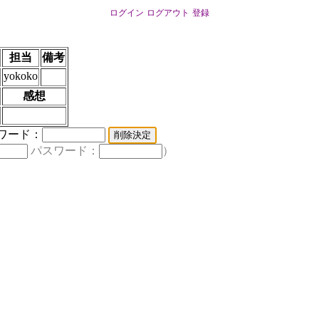
ログイン
ログアウト
登録
担当
備考
yokoko
感想
ワード：
パスワード：
）