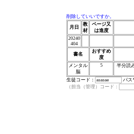
削除していいですか。
教
ページ又
月日
材
は進度
20240
404
おすすめ
書名
度
5
メンタル
半分読
脳
生徒コード：
パス
（担当（管理）コード：