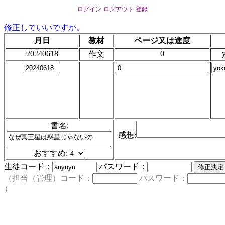
ログイン
ログアウト
登録
修正していいですか。
月日
教材
ページ又は進度
20240618
0
作文
書名:
感想:
おすすめ:
生徒コード：
パスワード：
（担当（管理）コード：
パスワード：
）