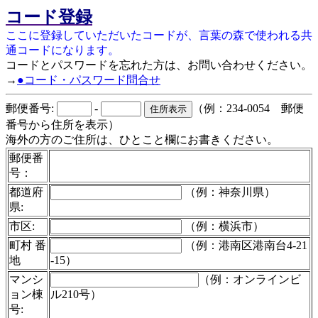
コード登録
ここに登録していただいたコードが、言葉の森で使われる共
通コードになります。
コードとパスワードを忘れた方は、お問い合わせください。
→
●コード・パスワード問合せ
郵便番号:
-
（例：234-0054 郵便
番号から住所を表示）
海外の方のご住所は、ひとこと欄にお書きください。
郵便番
号：
都道府
（例：神奈川県）
県:
市区:
（例：横浜市）
町村 番
（例：港南区港南台4-21
地
-15）
マンシ
（例：オンラインビ
ョン棟
ル210号）
号: