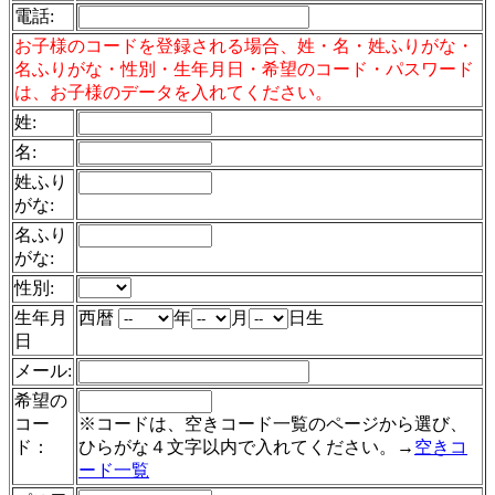
電話
:
お子様のコードを登録される場合、姓・名・姓ふりがな・
名ふりがな・性別・生年月日・希望のコード・パスワード
は、お子様のデータを入れてください。
姓:
名:
姓ふり
がな:
名ふり
がな:
性別:
生年月
西暦
年
月
日生
日
メール:
希望の
コー
※コードは、空きコード一覧のページから選び、
ド：
ひらがな４文字以内で入れてください。→
空きコ
ード一覧