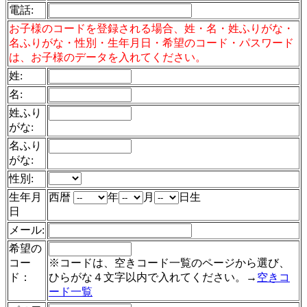
電話
:
お子様のコードを登録される場合、姓・名・姓ふりがな・
名ふりがな・性別・生年月日・希望のコード・パスワード
は、お子様のデータを入れてください。
姓:
名:
姓ふり
がな:
名ふり
がな:
性別:
生年月
西暦
年
月
日生
日
メール:
希望の
コー
※コードは、空きコード一覧のページから選び、
ド：
ひらがな４文字以内で入れてください。→
空きコ
ード一覧