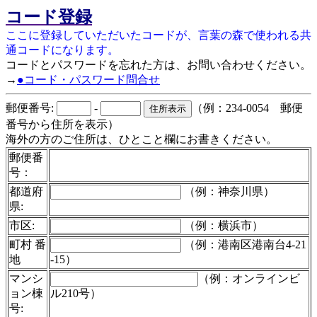
コード登録
ここに登録していただいたコードが、言葉の森で使われる共
通コードになります。
コードとパスワードを忘れた方は、お問い合わせください。
→
●コード・パスワード問合せ
郵便番号:
-
（例：234-0054 郵便
番号から住所を表示）
海外の方のご住所は、ひとこと欄にお書きください。
郵便番
号：
都道府
（例：神奈川県）
県:
市区:
（例：横浜市）
町村 番
（例：港南区港南台4-21
地
-15）
マンシ
（例：オンラインビ
ョン棟
ル210号）
号: