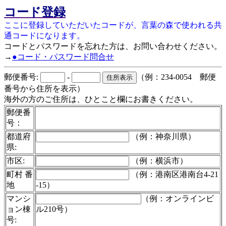
コード登録
ここに登録していただいたコードが、言葉の森で使われる共
通コードになります。
コードとパスワードを忘れた方は、お問い合わせください。
→
●コード・パスワード問合せ
郵便番号:
-
（例：234-0054 郵便
番号から住所を表示）
海外の方のご住所は、ひとこと欄にお書きください。
郵便番
号：
都道府
（例：神奈川県）
県:
市区:
（例：横浜市）
町村 番
（例：港南区港南台4-21
地
-15）
マンシ
（例：オンラインビ
ョン棟
ル210号）
号: