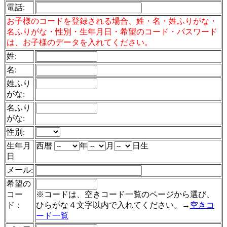
電話
:
お子様のコードを登録される場合、姓・名・姓ふりがな・
名ふりがな・性別・生年月日・希望のコード・パスワード
は、お子様のデータを入れてください。
姓:
名:
姓ふり
がな:
名ふり
がな:
性別:
生年月
西暦
年
月
日生
日
メール:
希望の
コー
※コードは、空きコード一覧のページから選び、
ド：
ひらがな４文字以内で入れてください。→
空きコ
ード一覧