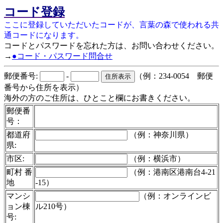
コード登録
ここに登録していただいたコードが、言葉の森で使われる共
通コードになります。
コードとパスワードを忘れた方は、お問い合わせください。
→
●コード・パスワード問合せ
郵便番号:
-
（例：234-0054 郵便
番号から住所を表示）
海外の方のご住所は、ひとこと欄にお書きください。
郵便番
号：
都道府
（例：神奈川県）
県:
市区:
（例：横浜市）
町村 番
（例：港南区港南台4-21
地
-15）
マンシ
（例：オンラインビ
ョン棟
ル210号）
号: