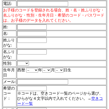
電話
:
お子様のコードを登録される場合、姓・名・姓ふりがな・
名ふりがな・性別・生年月日・希望のコード・パスワード
は、お子様のデータを入れてください。
姓:
名:
姓ふり
がな:
名ふり
がな:
性別:
生年月
西暦
年
月
日生
日
メール:
希望の
コー
※コードは、空きコード一覧のページから選び、
ド：
ひらがな４文字以内で入れてください。→
空きコ
ード一覧