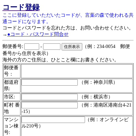
コード登録
ここに登録していただいたコードが、言葉の森で使われる共
通コードになります。
コードとパスワードを忘れた方は、お問い合わせください。
→
●コード・パスワード問合せ
郵便番号:
-
（例：234-0054 郵便
番号から住所を表示）
海外の方のご住所は、ひとこと欄にお書きください。
郵便番
号：
都道府
（例：神奈川県）
県:
市区:
（例：横浜市）
町村 番
（例：港南区港南台4-21
地
-15）
マンシ
（例：オンラインビ
ョン棟
ル210号）
号: