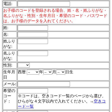
電話
:
お子様のコードを登録される場合、姓・名・姓ふりがな・
名ふりがな・性別・生年月日・希望のコード・パスワード
は、お子様のデータを入れてください。
姓:
名:
姓ふり
がな:
名ふり
がな:
性別:
生年月
西暦
年
月
日生
日
メール:
希望の
コー
※コードは、空きコード一覧のページから選び、
ド：
ひらがな４文字以内で入れてください。→
空きコ
ード一覧