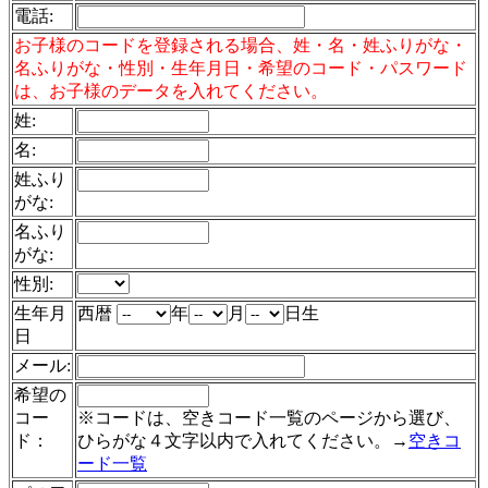
電話
:
お子様のコードを登録される場合、姓・名・姓ふりがな・
名ふりがな・性別・生年月日・希望のコード・パスワード
は、お子様のデータを入れてください。
姓:
名:
姓ふり
がな:
名ふり
がな:
性別:
生年月
西暦
年
月
日生
日
メール:
希望の
コー
※コードは、空きコード一覧のページから選び、
ド：
ひらがな４文字以内で入れてください。→
空きコ
ード一覧