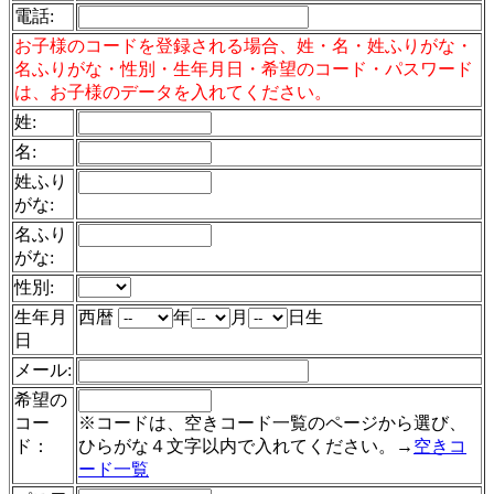
電話
:
お子様のコードを登録される場合、姓・名・姓ふりがな・
名ふりがな・性別・生年月日・希望のコード・パスワード
は、お子様のデータを入れてください。
姓:
名:
姓ふり
がな:
名ふり
がな:
性別:
生年月
西暦
年
月
日生
日
メール:
希望の
コー
※コードは、空きコード一覧のページから選び、
ド：
ひらがな４文字以内で入れてください。→
空きコ
ード一覧