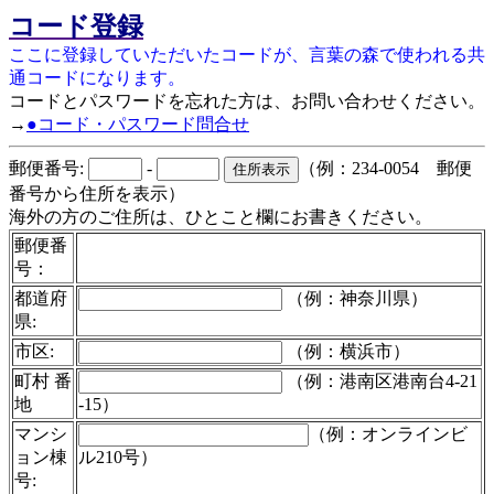
コード登録
ここに登録していただいたコードが、言葉の森で使われる共
通コードになります。
コードとパスワードを忘れた方は、お問い合わせください。
→
●コード・パスワード問合せ
郵便番号:
-
（例：234-0054 郵便
番号から住所を表示）
海外の方のご住所は、ひとこと欄にお書きください。
郵便番
号：
都道府
（例：神奈川県）
県:
市区:
（例：横浜市）
町村 番
（例：港南区港南台4-21
地
-15）
マンシ
（例：オンラインビ
ョン棟
ル210号）
号: