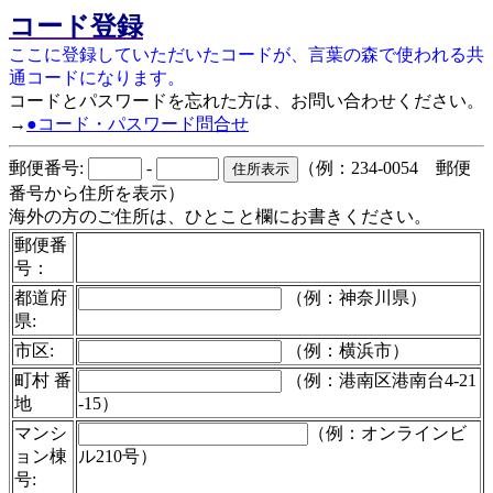
コード登録
ここに登録していただいたコードが、言葉の森で使われる共
通コードになります。
コードとパスワードを忘れた方は、お問い合わせください。
→
●コード・パスワード問合せ
郵便番号:
-
（例：234-0054 郵便
番号から住所を表示）
海外の方のご住所は、ひとこと欄にお書きください。
郵便番
号：
都道府
（例：神奈川県）
県:
市区:
（例：横浜市）
町村 番
（例：港南区港南台4-21
地
-15）
マンシ
（例：オンラインビ
ョン棟
ル210号）
号: