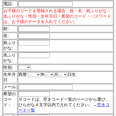
電話
:
お子様のコードを登録される場合、姓・名・姓ふりがな・
名ふりがな・性別・生年月日・希望のコード・パスワード
は、お子様のデータを入れてください。
姓:
名:
姓ふり
がな:
名ふり
がな:
性別:
生年月
西暦
年
月
日生
日
メール:
希望の
コー
※コードは、空きコード一覧のページから選び、
ド：
ひらがな４文字以内で入れてください。→
空きコ
ード一覧