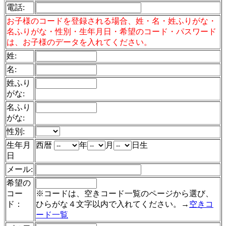
電話
:
お子様のコードを登録される場合、姓・名・姓ふりがな・
名ふりがな・性別・生年月日・希望のコード・パスワード
は、お子様のデータを入れてください。
姓:
名:
姓ふり
がな:
名ふり
がな:
性別:
生年月
西暦
年
月
日生
日
メール:
希望の
コー
※コードは、空きコード一覧のページから選び、
ド：
ひらがな４文字以内で入れてください。→
空きコ
ード一覧