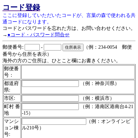
コード登録
ここに登録していただいたコードが、言葉の森で使われる共
通コードになります。
コードとパスワードを忘れた方は、お問い合わせください。
→
●コード・パスワード問合せ
郵便番号:
-
（例：234-0054 郵便
番号から住所を表示）
海外の方のご住所は、ひとこと欄にお書きください。
郵便番
号：
都道府
（例：神奈川県）
県:
市区:
（例：横浜市）
町村 番
（例：港南区港南台4-21
地
-15）
マンシ
（例：オンラインビ
ョン棟
ル210号）
号: