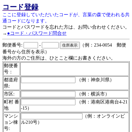
コード登録
ここに登録していただいたコードが、言葉の森で使われる共
通コードになります。
コードとパスワードを忘れた方は、お問い合わせください。
→
●コード・パスワード問合せ
郵便番号:
-
（例：234-0054 郵便
番号から住所を表示）
海外の方のご住所は、ひとこと欄にお書きください。
郵便番
号：
都道府
（例：神奈川県）
県:
市区:
（例：横浜市）
町村 番
（例：港南区港南台4-21
地
-15）
マンシ
（例：オンラインビ
ョン棟
ル210号）
号: