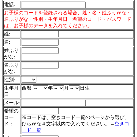
電話
:
お子様のコードを登録される場合、姓・名・姓ふりがな・
名ふりがな・性別・生年月日・希望のコード・パスワード
は、お子様のデータを入れてください。
姓:
名:
姓ふり
がな:
名ふり
がな:
性別:
生年月
西暦
年
月
日生
日
メール:
希望の
コー
※コードは、空きコード一覧のページから選び、
ド：
ひらがな４文字以内で入れてください。→
空きコ
ード一覧