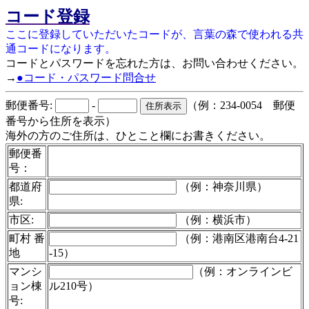
コード登録
ここに登録していただいたコードが、言葉の森で使われる共
通コードになります。
コードとパスワードを忘れた方は、お問い合わせください。
→
●コード・パスワード問合せ
郵便番号:
-
（例：234-0054 郵便
番号から住所を表示）
海外の方のご住所は、ひとこと欄にお書きください。
郵便番
号：
都道府
（例：神奈川県）
県:
市区:
（例：横浜市）
町村 番
（例：港南区港南台4-21
地
-15）
マンシ
（例：オンラインビ
ョン棟
ル210号）
号: