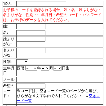
電話
:
お子様のコードを登録される場合、姓・名・姓ふりがな・
名ふりがな・性別・生年月日・希望のコード・パスワード
は、お子様のデータを入れてください。
姓:
名:
姓ふり
がな:
名ふり
がな:
性別:
生年月
西暦
年
月
日生
日
メール:
希望の
コー
※コードは、空きコード一覧のページから選び、
ド：
ひらがな４文字以内で入れてください。→
空きコ
ード一覧