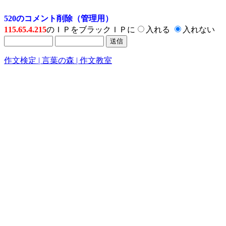
520のコメント削除（管理用）
115.65.4.215
のＩＰをブラックＩＰに
入れる
入れない
作文検定 | 言葉の森 | 作文教室