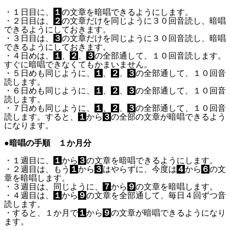
・１日目に、
１
の文章を暗唱できるようにします。
・２日目は、
２
の文章だけを同じように３０回音読し、暗唱
できるようにしておきます。
・３日目は、
３
の文章だけを同じように３０回音読し、暗唱
できるようにしておきます。
・４日めは、
１
、
２
、
３
の全部通して、１０回音読します。
すぐに暗唱できなくてもかまいません。
・５日めも同じように、
１
、
２
、
３
の全部通して、１０回音
読します。
・６日めも同じように、
１
、
２
、
３
の全部通して、１０回音
読します。
・７日めも同じように、
１
、
２
、
３
の全部通して、１０回音
読します。すると、
１
から
３
の全部の文章が暗唱できるよう
になります。
●暗唱の手順 １か月分
・１週目に、
１
から
３
の文章を暗唱できるようにします。
・２週目は、もう
１
から
３
はやらずに、今度は
４
から
６
の文
章を暗唱します。
・３週目は、同じように、
７
から
９
の文章を暗唱します。
・４週目は、
１
から
９
の文章を全部通して、毎日４回ずつ音
読します。
・すると、１か月で
１
から
９
の文章が暗唱できるようになり
ます。