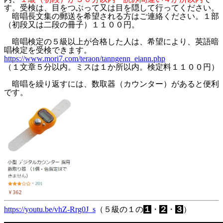
す。受検は、目をつぶって又は目を隠して行ってください。
暗唱長文集の郵送を希望される方はご連絡ください。１部
（初段又は二段の冊子）１１００円。
暗唱検定の５級以上が合格した人は、希望により、英語暗
唱検定を受検できます。
https://www.mori7.com/teraon/tanngenn_eiann.php
（１文章５分以内。ミスは１か所以内。検定料１１００円）
暗唱を繰り返すには、数取器（カウンター）があると便利
です。
https://youtu.be/vhZ-Rrg0J_s
（５級の１の
１
・
２
・
３
）