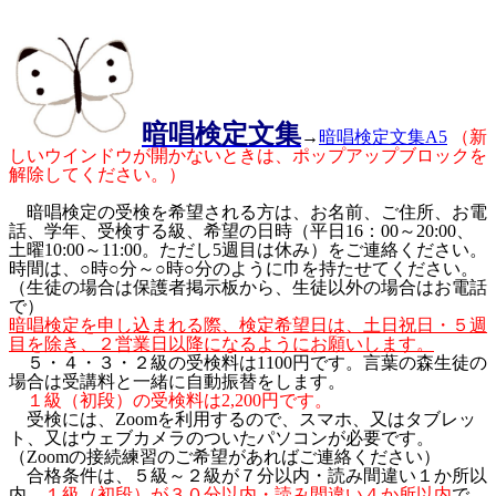
暗唱検定文集
→
暗唱検定文集A5
（新
しいウインドウが開かないときは、ポップアップブロックを
解除してください。）
暗唱検定の受検を希望される方は、お名前、ご住所、お電
話、学年、受検する級、希望の日時（平日16：00～20:00、
土曜10:00～11:00。ただし5週目は休み）をご連絡ください。
時間は、○時○分～○時○分のように巾を持たせてください。
（生徒の場合は保護者掲示板から、生徒以外の場合はお電話
で）
暗唱検定を申し込まれる際、検定希望日は、土日祝日・５週
目を除き、２営業日以降になるようにお願いします。
５・４・３・２級の受検料は1100円です。言葉の森生徒の
場合は受講料と一緒に自動振替をします。
１級（初段）の受検料は2,200円です。
受検には、Zoomを利用するので、スマホ、又はタブレッ
ト、又はウェブカメラのついたパソコンが必要です。
（Zoomの接続練習のご希望があればご連絡ください）
合格条件は、５級～２級が７分以内・読み間違い１か所以
内、
１級（初段）が３０分以内・読み間違い４か所以内
で