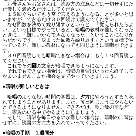
お母さんやお父さんは、読み方の注意などは一切せずにた
だ優しく褒めるだけにしてください。
１５回ぐらいでもう空で言えるようになることが多いと思
いますが、できるだけ３０回続けて読んでください。
なぜ回数を決めて繰り返すかというと、「覚えられたらよ
い」という目標でやっていると、暗唱の教材が難しくなった
ときに、「難しいからできなくなった」ということになりが
ちだからです。「決まった回数を繰り返す」という目標でや
っていると、難しい教材になっても同じように暗唱ができま
す。
３０回音読しても暗唱できない場合は、もう１０回音読し
てください。
これでその
１
の文章が暗唱できるようになります。
それでもできない場合は、暗唱の自習はいったん終了して
かまいません。また機会を見てやっていきましょう。
●暗唱が難しいときは
暗唱のような短い時間の学習は、夕方にやろうとすると忘
れてしまうことがあります。また、毎日同じようにやらない
とできるようになりません。できるだけ、朝ご飯の前など
に、家族のいる中でやるようにしましょう。
そして、暗唱を毎日やるのが難しい場合は、暗唱の自習は
せずに、読書の方に力を入れていってください。
●暗唱の手順 １週間分