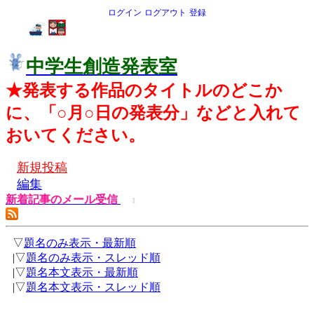
ログイン
ログアウト
登録
中学生創造発表室
★発表する作品のタイトルのどこか
に、「○月○日の発表分」などと入れて
おいてください。
新規投稿
編集
新着記事のメール受信
1
▽
題名のみ表示・最新順
|▽
題名のみ表示・スレッド順
|▽
題名本文表示・最新順
|▽
題名本文表示・スレッド順