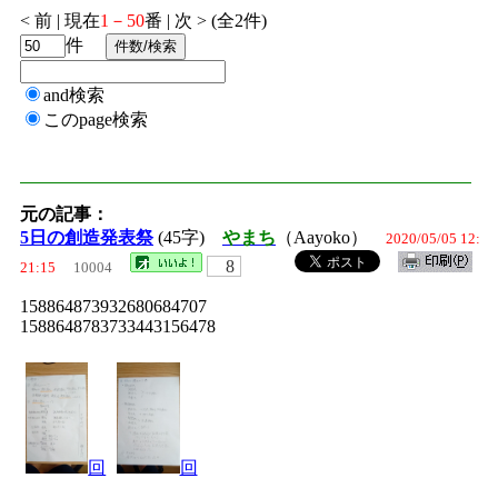
< 前 | 現在
1－50
番 | 次 > (全2件)
件
and検索
このpage検索
元の記事：
5日の創造発表祭
(45字)
やまち
（Aayoko）
2020/05/05 12:
8
21:15
10004
158864873932680684707
1588648783733443156478
回
回