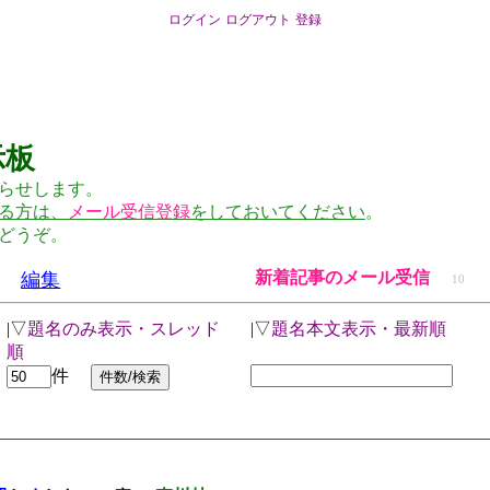
ログイン
ログアウト
登録
示板
らせします。
る方は、
メール受信登録
をしておいてください
。
どうぞ。
新着記事のメール受信
編集
10
|▽
題名のみ表示・スレッド
|▽
題名本文表示・最新順
順
件