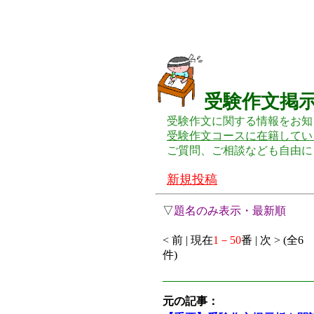
受験作文掲
受験作文に関する情報をお知
受験作文コースに在籍してい
ご質問、ご相談なども自由に
新規投稿
▽
題名のみ表示・最新順
< 前 | 現在
1－50
番 | 次 > (全6
件)
元の記事：