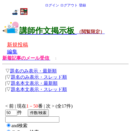
ログイン
ログアウト
登録
講師作文掲示板
（閲覧限定）
新規投稿
編集
新着記事のメール受信
1
▽
題名のみ表示・最新順
|▽
題名のみ表示・スレッド順
|▽
題名本文表示・最新順
|▽
題名本文表示・スレッド順
< 前 | 現在
1－50
番 | 次 > (全17件)
件
and検索