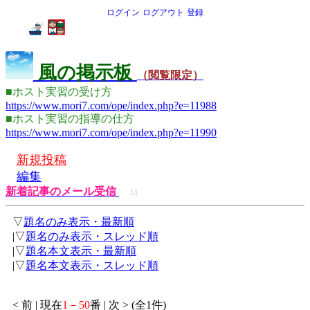
ログイン
ログアウト
登録
風の掲示板
（閲覧限定）
■ホスト実習の受け方
https://www.mori7.com/ope/index.php?e=11988
■ホスト実習の指導の仕方
https://www.mori7.com/ope/index.php?e=11990
新規投稿
編集
新着記事のメール受信
51
▽
題名のみ表示・最新順
|▽
題名のみ表示・スレッド順
|▽
題名本文表示・最新順
|▽
題名本文表示・スレッド順
< 前 | 現在
1－50
番 | 次 > (全1件)