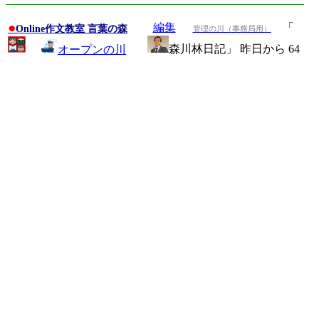
●
編集
「
Online作文教室 言葉の森
管理の川（事務局用）
森川林日記」 昨日から 64
オープンの川