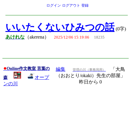
ログイン
ログアウト
登録
いいたくないひみつの話
(0字)
あけれな
（akerena）
2025/12/06 15:19:06
18235
●
Online作文教室 言葉の
編集
「大鳥
管理の川（事務局用）
（おおとり/okaki）先生の部屋」
オープ
森
昨日から 0
ンの川