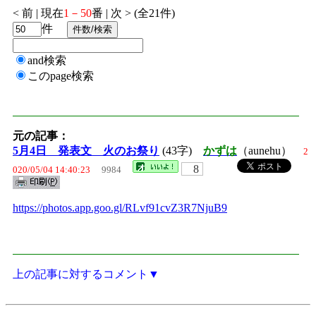
< 前 | 現在
1－50
番 | 次 > (全21件)
件
and検索
このpage検索
元の記事：
5月4日 発表文 火のお祭り
(43字)
かずは
（aunehu）
2
8
020/05/04 14:40:23
9984
https://photos.app.goo.gl/RLvf91cvZ3R7NjuB9
上の記事に対するコメント▼