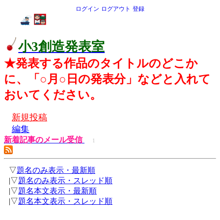
ログイン
ログアウト
登録
小3創造発表室
★発表する作品のタイトルのどこか
に、「○月○日の発表分」などと入れて
おいてください。
新規投稿
編集
新着記事のメール受信
1
▽
題名のみ表示・最新順
|▽
題名のみ表示・スレッド順
|▽
題名本文表示・最新順
|▽
題名本文表示・スレッド順