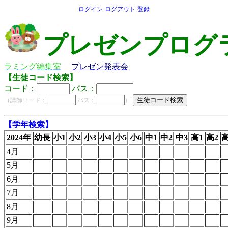
ログイン
ログアウト
登録
プレゼンプログ
ラミング編集室
プレゼン発表会
【生徒コード検索】
コード：
パス：
（講師コード：
パス：
）
【学年検索】
2024年
幼長
小1
小2
小3
小4
小5
小6
中1
中2
中3
高1
高2
高
4月
5月
6月
7月
8月
9月