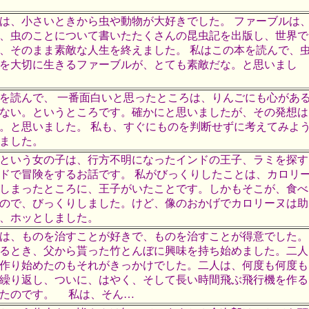
は、小さいときから虫や動物が大好きでした。 ファーブルは
、虫のことについて書いたたくさんの昆虫記を出版し、世界で
、そのまま素敵な人生を終えました。 私はこの本を読んで、
を大切に生きるファーブルが、とても素敵だな。と思いまし
を読んで、 一番面白いと思ったところは、りんごにも心があ
ない。というところです。確かにと思いましたが、その発想は
。と思いました。 私も、すぐにものを判断せずに考えてみよ
ました。
という女の子は、行方不明になったインドの王子、ラミを探す
ドで冒険をするお話です。 私がびっくりしたことは、カロリ
しまったところに、王子がいたことです。しかもそこが、食べ
ので、びっくりしました。けど、像のおかげでカロリーヌは助
、ホッとしました。
は、ものを治すことが好きで、ものを治すことが得意でした。
るとき、父から貰った竹とんぼに興味を持ち始めました。二人
作り始めたのもそれがきっかけでした。二人は、何度も何度も
繰り返し、ついに、はやく、そして長い時間飛ぶ飛行機を作る
きたのです。 私は、そん…