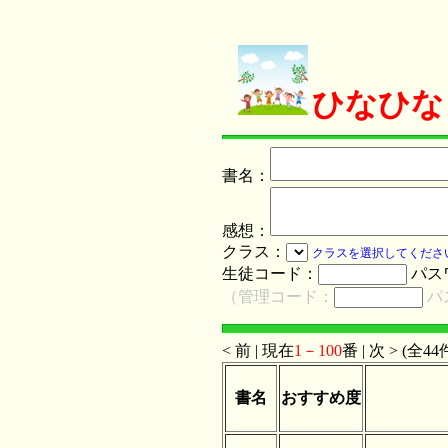
ひなひな
書名：
感想：
クラス：
クラスを選択してくださ
生徒コード：
パス
（管理コード：
パ
< 前 | 現在
1－100
番 | 次 > (全44
書名
おすすめ度