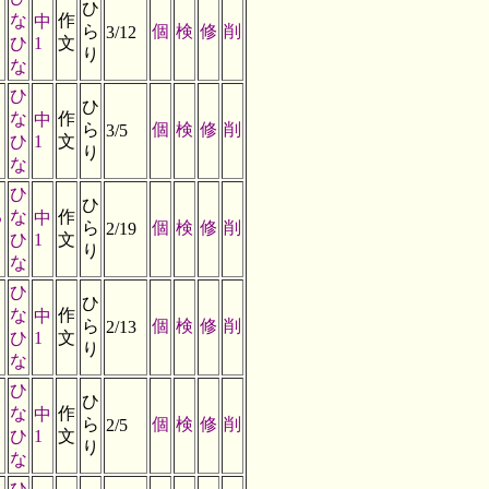
ひ
な
作
中
ら
個
検
修
削
3/12
ひ
1
文
り
な
ひ
ひ
な
作
中
ら
個
検
修
削
3/5
ひ
1
文
り
な
ひ
ひ
る
な
作
中
ら
個
検
修
削
2/19
ひ
1
文
り
な
ひ
ひ
な
作
中
ら
個
検
修
削
2/13
ひ
1
文
り
な
ひ
ひ
な
作
中
ら
個
検
修
削
2/5
ひ
1
文
り
な
ひ