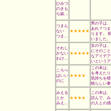
ひみつ
のきも
ち銀…
男の子は、
つまん
あれ？つま
ない
★★★★★
ります。 
つま…
いました。
女の子は、
それし
にそのこと
かない
★★★★★
なアイデア
わけ…
いというア
この本は、
ころべ
を考えたり
ばいい
★★★★
気持ちを晴
のに
晴らしい事
みえる
この本は、
とか
★★★★
読んで、み
みえ…
の人との感