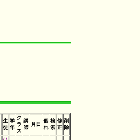
ク
生
学
講
個
検
修
削
ラ
月日
徒
年
師
れ
索
正
除
ス
ひ