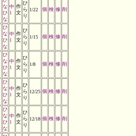
ひ
な
作
中
ら
個
検
修
削
1/22
ひ
1
文
り
な
ひ
ひ
な
作
中
ら
個
検
修
削
1/15
ひ
1
文
り
な
ひ
ひ
な
作
中
ら
個
検
修
削
1/8
ひ
1
文
り
な
ひ
ひ
な
作
中
ら
個
検
修
削
12/25
ひ
1
文
り
な
ひ
ひ
な
作
中
ら
個
検
修
削
12/18
ひ
1
文
り
な