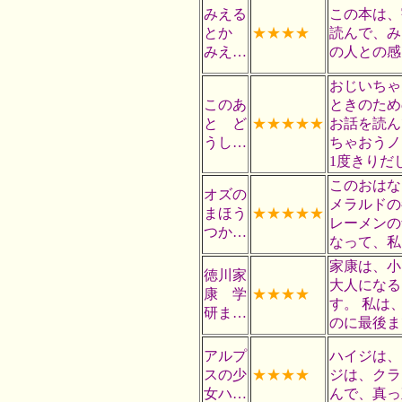
みえる
この本は、
とか
★★★★
読んで、み
みえ…
の人との感
おじいちゃ
このあ
ときのため
と ど
★★★★★
お話を読ん
うし…
ちゃおうノ
1度きりだ
このおはな
オズの
メラルドの
まほう
★★★★★
レーメンの
つか…
なって、私
家康は、小
徳川家
大人になる
康 学
★★★★
す。 私は
研ま…
のに最後ま
アルプ
ハイジは、
スの少
★★★★
ジは、クラ
女ハ…
んで、真っ