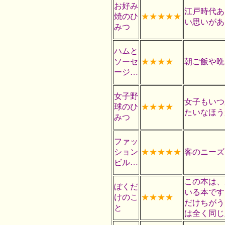
お好み
江戸時代あ
焼のひ
★★★★★
い思いがあ
みつ
ハムと
ソーセ
★★★★
朝ご飯や晩
ージ…
女子野
女子もいつ
球のひ
★★★★
たいなほう
みつ
ファッ
ション
★★★★★
客のニーズ
ビル…
この本は、
ぼくだ
いる本です
けのこ
★★★★
だけちがう
と
は全く同じ