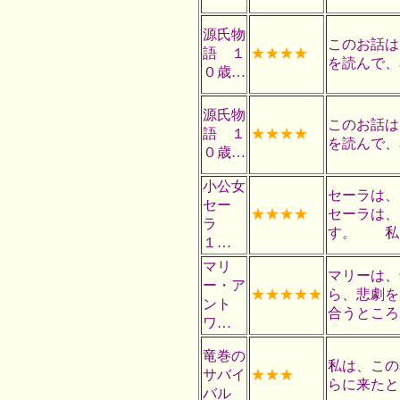
源氏物
このお話は
語 １
★★★★
を読んで、
０歳…
源氏物
このお話は
語 １
★★★★
を読んで、
０歳…
小公女
セーラは、
セー
★★★★
セーラは、
ラ
す。 私
１…
マリ
マリーは、
ー・ア
★★★★★
ら、悲劇を
ント
合うところ
ワ…
竜巻の
私は、この
サバイ
★★★
らに来たと
バル