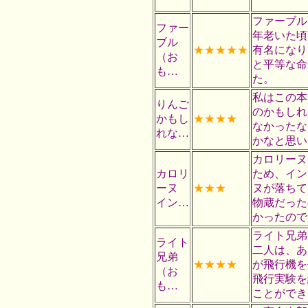
ファーブル
ファー
年老いた頃
ブル
★★★★★
有名になり
（お
と平等な命
も…
た。
私はこの本
りんご
のかもしれ
かもし
★★★★
なかったな
れな…
かなと思い
カロリーヌ
カロリ
ため、イン
ーヌ
★★★
ヌが落ちて
イン…
物蔵だった
かったので
ライト兄弟
ライト
二人は、あ
兄弟
★★★★
が飛行機を
（お
飛行実験を
も…
ことがで