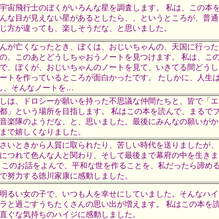
宇宙飛行士のぼくがいろんな星を調査します。 私は、この本
んな目が見えない星があるとしたら、、というところが、普通
じ方が違っても、楽しそうだな、と思いました。
んが亡くなったとき、ぼくは、おじいちゃんの、天国に行った
の、このあとどうしちゃおうノートを見つけます。 私は、こ
で、ぼくが、おじいちゃんのノートを見て、いきてる間どうし
ートを作っているところが面白かったです。 たしかに、人生
し、そんなノートを…
しは、ドロシーが願いを持った不思議な仲間たちと、皆で「エ
都」という場所を目指します。 私はこの本を読んで、まるで
音楽隊のようだな、と、思いました。最後にみんなの願いがか
まで嬉しくなりました。
さいときから人質に取られたり、苦しい時代を送りましたが、
につれて色んな人と関わり、そして最後まで幕府の中を生きま
、このお話をよんで、平和な世を作ることを、私だったら諦め
で努力する徳川家康に感動しました。
明るい女の子で、いつも人を幸せにしていました。そんなハイ
ラと過ごすうちたくさんの思い出が増えます。 私はこの本を
直ぐな気持ちのハイジに感動しました。