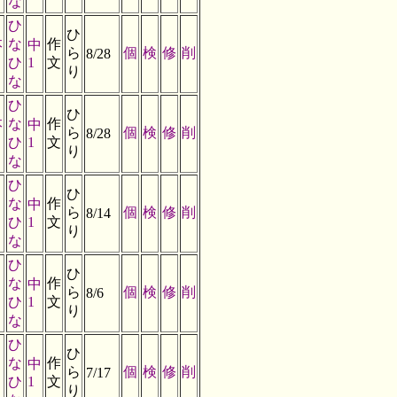
な
ひ
ひ
本
な
作
中
ら
個
検
修
削
8/28
ひ
1
文
り
な
ひ
ひ
本
な
作
中
ら
個
検
修
削
8/28
ひ
1
文
り
な
ひ
ひ
な
作
中
ら
個
検
修
削
8/14
ひ
1
文
り
な
ひ
ひ
な
作
中
り
ら
個
検
修
削
8/6
ひ
1
文
り
な
ひ
ひ
な
作
中
ら
個
検
修
削
7/17
ひ
1
文
り