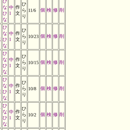
ひ
ひ
な
作
中
ら
個
検
修
削
11/6
ひ
1
文
り
な
ひ
ひ
な
作
中
ら
個
検
修
削
10/23
思
ひ
1
文
り
な
ひ
ひ
な
作
中
ら
個
検
修
削
10/15
ひ
1
文
り
な
ひ
ひ
な
作
中
ら
個
検
修
削
10/8
素
ひ
1
文
り
な
ひ
を
ひ
な
作
中
ら
個
検
修
削
10/2
ひ
1
文
り
な