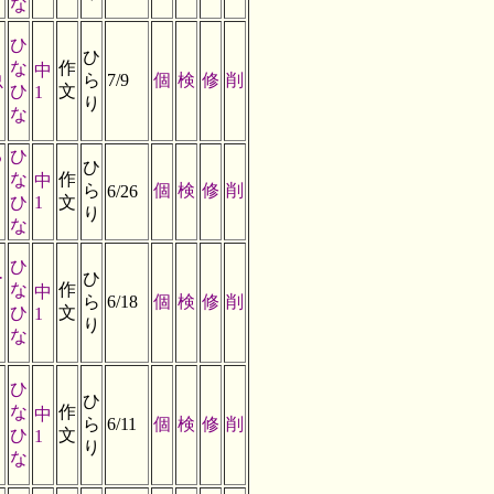
な
、
ひ
ひ
な
作
中
虫
ら
7/9
個
検
修
削
ひ
文
1
り
な
る
ひ
ひ
な
作
中
ら
個
検
修
削
6/26
う
ひ
1
文
り
な
ひ
ー
ひ
な
作
中
ら
6/18
個
検
修
削
ひ
文
1
り
な
ひ
ひ
な
作
中
ら
6/11
個
検
修
削
ひ
文
1
り
な