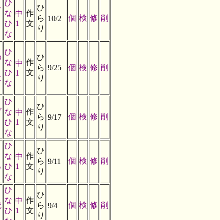
ひ
を
ひ
な
作
中
ら
個
検
修
削
10/2
ひ
1
文
り
な
ひ
の
ひ
な
作
中
ら
9/25
個
検
修
削
ひ
文
1
は
り
な
ひ
ひ
ブ
な
作
中
ら
個
検
修
削
9/17
ひ
1
文
り
な
ひ
ひ
な
作
中
ら
個
検
修
削
9/11
る
ひ
1
文
り
な
ひ
ひ
な
作
中
読
ら
個
検
修
削
9/4
ひ
1
文
り