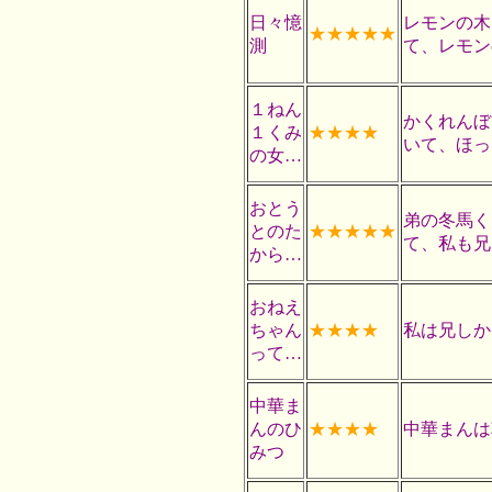
日々憶
レモンの木
★★★★★
測
て、レモン
１ねん
かくれんぼ
１くみ
★★★★
いて、ほっ
の女…
おとう
弟の冬馬く
とのた
★★★★★
て、私も兄
から…
おねえ
ちゃん
★★★★
私は兄しか
って…
中華ま
んのひ
★★★★
中華まんは
みつ