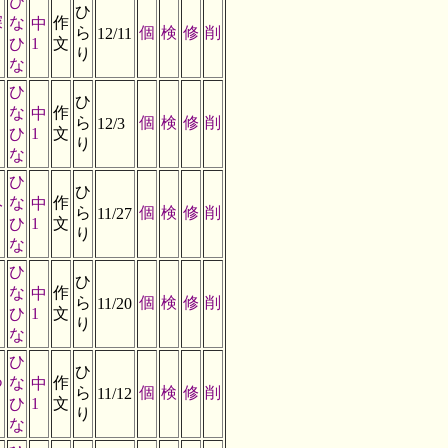
ひ
ひ
深
な
作
中
ら
個
検
修
削
12/11
ひ
1
文
り
な
ひ
ひ
な
作
中
ら
個
検
修
削
12/3
ひ
1
文
り
な
ひ
ひ
み
な
作
中
ら
個
検
修
削
11/27
ひ
1
文
り
な
ひ
ひ
な
作
中
ら
個
検
修
削
11/20
ひ
1
文
り
な
ひ
ひ
つ
な
作
中
ら
個
検
修
削
11/12
ひ
1
文
り
な