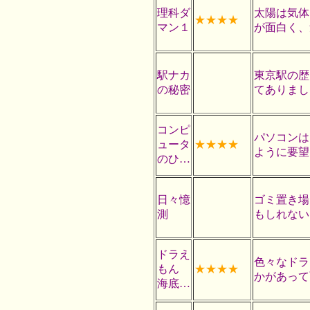
理科ダ
太陽は気体
★★★★
マン１
が面白く、
駅ナカ
東京駅の歴
の秘密
てありまし
コンピ
パソコンは
ュータ
★★★★
ように要望
のひ…
日々憶
ゴミ置き場
測
もしれない
ドラえ
色々なドラ
もん
★★★★
かがあって
海底…