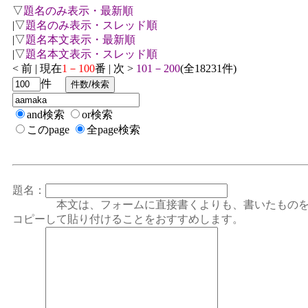
▽
題名のみ表示・最新順
|▽
題名のみ表示・スレッド順
|▽
題名本文表示・最新順
|▽
題名本文表示・スレッド順
< 前 | 現在
1－100
番 | 次 >
101－200
(全18231件)
件
and検索
or検索
このpage
全page検索
題名：
本文は、フォームに直接書くよりも、書いたもの
コピーして貼り付けることをおすすめします。