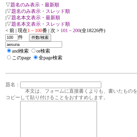
▽
題名のみ表示・最新順
|▽
題名のみ表示・スレッド順
|▽
題名本文表示・最新順
|▽
題名本文表示・スレッド順
< 前 | 現在
1－100
番 | 次 >
101－200
(全18226件)
件
and検索
or検索
このpage
全page検索
題名：
本文は、フォームに直接書くよりも、書いたもの
コピーして貼り付けることをおすすめします。