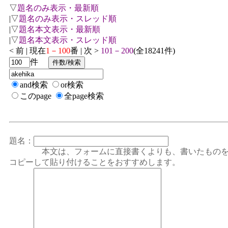
▽
題名のみ表示・最新順
|▽
題名のみ表示・スレッド順
|▽
題名本文表示・最新順
|▽
題名本文表示・スレッド順
< 前 | 現在
1－100
番 | 次 >
101－200
(全18241件)
件
and検索
or検索
このpage
全page検索
題名：
本文は、フォームに直接書くよりも、書いたもの
コピーして貼り付けることをおすすめします。