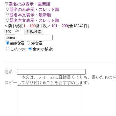
▽
題名のみ表示・最新順
|▽
題名のみ表示・スレッド順
|▽
題名本文表示・最新順
|▽
題名本文表示・スレッド順
< 前 | 現在
1－100
番 | 次 >
101－200
(全18242件)
件
and検索
or検索
このpage
全page検索
題名：
本文は、フォームに直接書くよりも、書いたもの
コピーして貼り付けることをおすすめします。