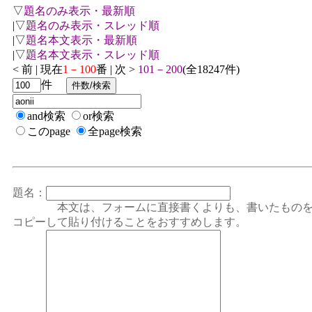
▽
題名のみ表示・最新順
|▽
題名のみ表示・スレッド順
|▽
題名本文表示・最新順
|▽
題名本文表示・スレッド順
< 前 | 現在
1－100
番 | 次 >
101－200
(全18247件)
件
and検索
or検索
このpage
全page検索
題名：
本文は、フォームに直接書くよりも、書いたもの
コピーして貼り付けることをおすすめします。