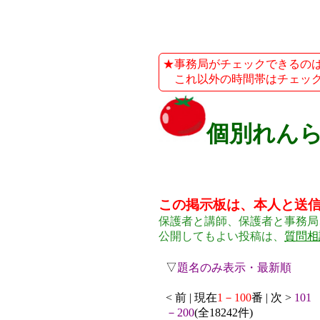
★事務局がチェックできるのは、平
これ以外の時間帯はチェック
個別れん
この掲示板は、本人と送
保護者と講師、保護者と事務局
公開してもよい投稿は、
質問相
▽
題名のみ表示・最新順
< 前 | 現在
1－100
番 | 次 >
101
－200
(全18242件)