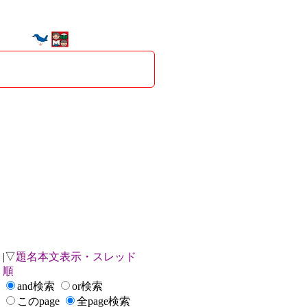
|▽
題名本文表示・スレッド
順
and検索
or検索
このpage
全page検索