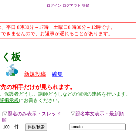
ログイン
ログアウト
登録
日 8時30分～17時 土曜日8 時30分～12時です。
できませんので、お返事が遅れることがあります。
らく板
新規投稿
編集
信先の相手だけが見られます。
、保護者どうし、講師どうしなどの個別の連絡を行います。
談掲示板
にお書きください。
|▽
題名のみ表示・スレッド
|▽
題名本文表示・最新順
順
件