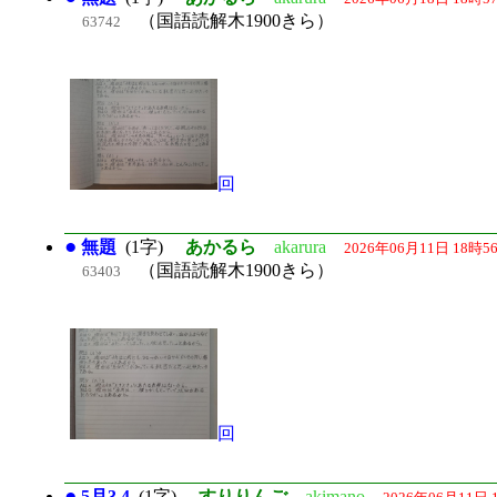
（国語読解木1900きら）
63742
回
●
無題
(1字)
あかるら
akarura
2026年06月11日 18時5
（国語読解木1900きら）
63403
回
●
5月3.4
(1字)
すりりんご
akimano