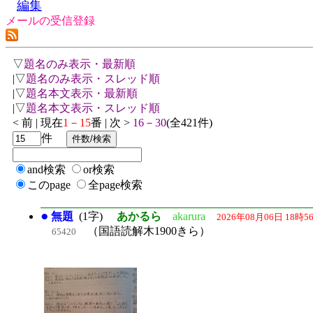
編集
メールの受信登録
▽
題名のみ表示・最新順
|▽
題名のみ表示・スレッド順
|▽
題名本文表示・最新順
|▽
題名本文表示・スレッド順
< 前 | 現在
1－15
番 | 次 >
16－30
(全421件)
件
and検索
or検索
このpage
全page検索
●
無題
(1字)
あかるら
akarura
2026年08月06日 18時5
（国語読解木1900きら）
65420