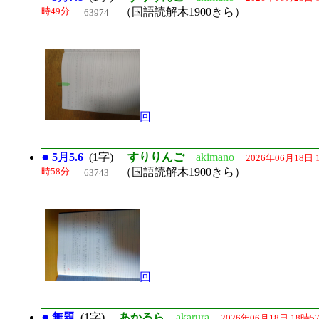
時49分
（国語読解木1900きら）
63974
回
●
5月5.6
(1字)
すりりんご
akimano
2026年06月18日 
時58分
（国語読解木1900きら）
63743
回
●
無題
(1字)
あかるら
akarura
2026年06月18日 18時5