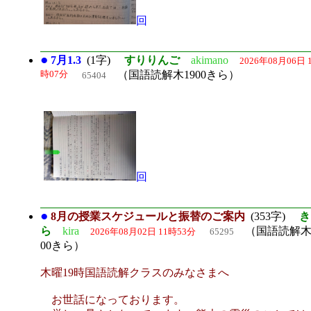
回
●
7月1.3
(1字)
すりりんご
akimano
2026年08月06日 
時07分
（国語読解木1900きら）
65404
回
●
8月の授業スケジュールと振替のご案内
(353字)
き
ら
kira
（国語読解木
2026年08月02日 11時53分
65295
00きら）
木曜19時国語読解クラスのみなさまへ
お世話になっております。