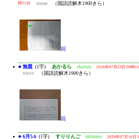
時51分
（国語読解木1900きら）
65046
回
●
無題
(1字)
あかるら
akarura
2026年07月23日 09時1
（国語読解木1900きら）
65016
回
●
6月5.6
(1字)
すりりんご
akimano
2026年07月16日 