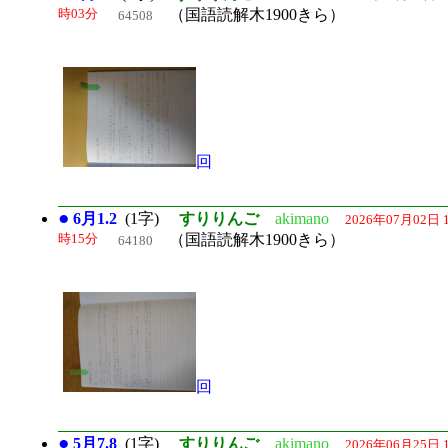
時03分
（国語読解木1900きら）
64508
回
●
6月1.2
(1字)
すりりんご
akimano
2026年07月02日 
時15分
（国語読解木1900きら）
64180
回
●
5月7.8
(1字)
すりりんご
akimano
2026年06月25日 