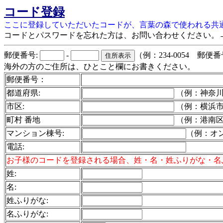
コード登録
ここに登録していただいたコードが、言葉の森で使われる共
コードとパスワードを忘れた方は、お問い合わせください。
郵便番号:
-
（例：234-0054 郵
海外の方のご住所は、ひとこと欄にお書きください。
郵便番号：
都道府県:
（例：神奈
市区:
（例：横浜
町村 番地
（例：港南区港
マンション棟号:
（例：オン
電話
:
お子様のコードを登録される場合、姓・名・姓ふりがな・名
姓:
名:
姓ふりがな:
名ふりがな: