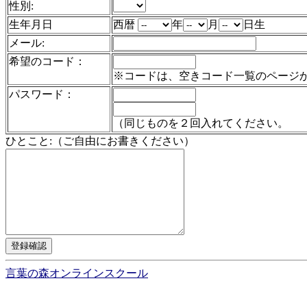
性別:
生年月日
西暦
年
月
日生
メール:
希望のコード：
※コードは、空きコード一覧のページ
パスワード：
（同じものを２回入れてください。
ひとこと:（ご自由にお書きください）
言葉の森オンラインスクール