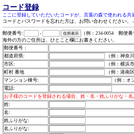
コード登録
ここに登録していただいたコードが、言葉の森で使われる共
コードとパスワードを忘れた方は、お問い合わせください。
郵便番号:
-
（例：234-0054 郵
海外の方のご住所は、ひとこと欄にお書きください。
郵便番号：
都道府県:
（例：神奈
市区:
（例：横浜
町村 番地
（例：港南区港
マンション棟号:
（例：オン
電話
:
お子様のコードを登録される場合、姓・名・姓ふりがな・名
姓:
名:
姓ふりがな:
名ふりがな: