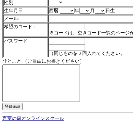
性別:
生年月日
西暦
年
月
日生
メール:
希望のコード：
※コードは、空きコード一覧のページ
パスワード：
（同じものを２回入れてください。
ひとこと:（ご自由にお書きください）
言葉の森オンラインスクール