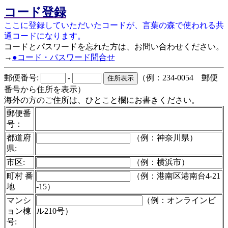
コード登録
ここに登録していただいたコードが、言葉の森で使われる共
通コードになります。
コードとパスワードを忘れた方は、お問い合わせください。
→
●コード・パスワード問合せ
郵便番号:
-
（例：234-0054 郵便
番号から住所を表示）
海外の方のご住所は、ひとこと欄にお書きください。
郵便番
号：
都道府
（例：神奈川県）
県:
市区:
（例：横浜市）
町村 番
（例：港南区港南台4-21
地
-15）
マンシ
（例：オンラインビ
ョン棟
ル210号）
号: