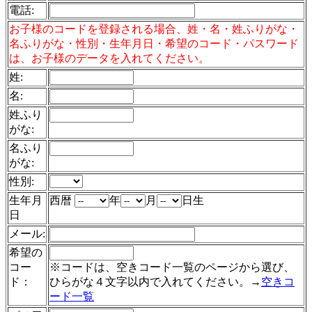
電話
:
お子様のコードを登録される場合、姓・名・姓ふりがな・
名ふりがな・性別・生年月日・希望のコード・パスワード
は、お子様のデータを入れてください。
姓:
名:
姓ふり
がな:
名ふり
がな:
性別:
生年月
西暦
年
月
日生
日
メール:
希望の
コー
※コードは、空きコード一覧のページから選び、
ド：
ひらがな４文字以内で入れてください。→
空きコ
ード一覧