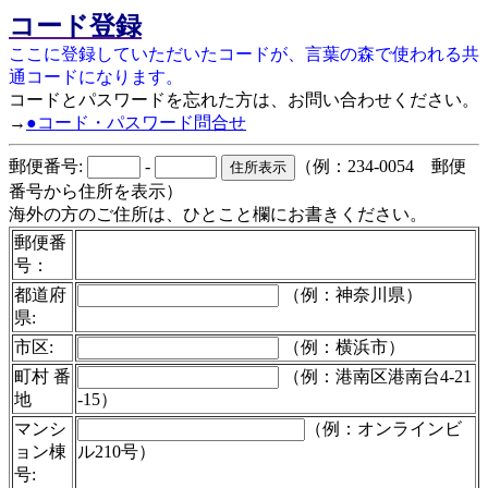
コード登録
ここに登録していただいたコードが、言葉の森で使われる共
通コードになります。
コードとパスワードを忘れた方は、お問い合わせください。
→
●コード・パスワード問合せ
郵便番号:
-
（例：234-0054 郵便
番号から住所を表示）
海外の方のご住所は、ひとこと欄にお書きください。
郵便番
号：
都道府
（例：神奈川県）
県:
市区:
（例：横浜市）
町村 番
（例：港南区港南台4-21
地
-15）
マンシ
（例：オンラインビ
ョン棟
ル210号）
号: