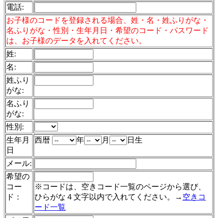
電話
:
お子様のコードを登録される場合、姓・名・姓ふりがな・
名ふりがな・性別・生年月日・希望のコード・パスワード
は、お子様のデータを入れてください。
姓:
名:
姓ふり
がな:
名ふり
がな:
性別:
生年月
西暦
年
月
日生
日
メール:
希望の
コー
※コードは、空きコード一覧のページから選び、
ド：
ひらがな４文字以内で入れてください。→
空きコ
ード一覧