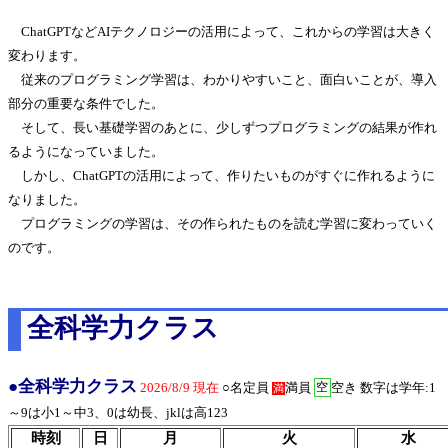
ChatGPTなどAIテクノロジーの活用によって、これからの学習は大きく
変わります。
従来のプログラミング学習は、わかりやすいこと、面白いことが、導入
部分の重要な条件でした。
そして、長い基礎学習のあとに、少しずつプログラミングの結果が作れ
るようになっていました。
しかし、ChatGPTの活用によって、作りたいものがすぐに作れるように
なりました。
プログラミングの学習は、その作られたものを読む学習に変わっていく
のです。
全科学力クラス
●全科学力クラス
2026/8/9 現在
○名定員
満員
空き 数字は学年:1
空
満
～9は小1～中3、0は幼長、jklは高123
時刻
日
月
火
水