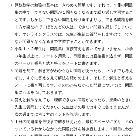
算数数学の勉強の基本は、きわめて簡単です。それは、１冊の問題
集の中で、できない問題が１問もなくなるまで繰り返し学習するこ
とです。しかし、できない問題を繰り返すよりも、できる問題を解
く方が楽なので、ほとんどの人は、できない問題を残してしまいま
す。オンラインクラスでは、先生が生徒に質問をしますので、でき
ない問題がなくなるまで学習することができます。
小学１・２年生は、問題集に直接答えを書いてかまいません。小学
３年生以上は、ノートを用意し、問題集には直接書き込まず、問題
のページと番号と式と答えをノートに書きます。
問題を見て、解き方がわからない問題があったら、いつまでも考え
ずに、すぐに答えを見て解法を確かめます。そして、解法と答えを
ノートに書き写します。そのわからなかった問題については、問題
集に△印をつけておきます。
答えと解法を見ても、理解できない問題があったら、授業のときに
先生に質問してください。先生はその場ではすぐに答えませんが、
次の週までに考え方のヒントを説明します。
１冊の問題集を最後まで解き終えたら、最初のページに戻り、△の
ついているわからなかった問題だけを解き直します。１回目にわか