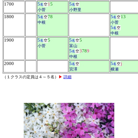
1700
5
1
5
5
空
空
名
名
小菅
小野里
1800
5
7
8
5
1
3
空
空
名
名
中根
小菅
5
空
名
中根
1900
5
5
5
5
空
空
名
名
小菅
富山
5
3
7
8
9
空
名
中根
2000
5
5
j
空
空
名
名
宮澤
横瀬
（１クラスの定員は４～５名）
▶
詳細