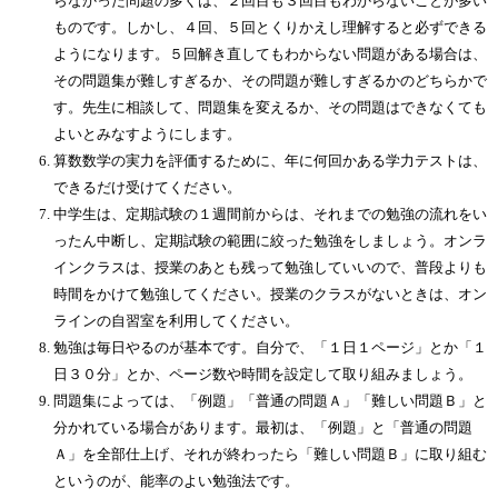
らなかった問題の多くは、２回目も３回目もわからないことが多い
ものです。しかし、４回、５回とくりかえし理解すると必ずできる
ようになります。５回解き直してもわからない問題がある場合は、
その問題集が難しすぎるか、その問題が難しすぎるかのどちらかで
す。先生に相談して、問題集を変えるか、その問題はできなくても
よいとみなすようにします。
算数数学の実力を評価するために、年に何回かある学力テストは、
できるだけ受けてください。
中学生は、定期試験の１週間前からは、それまでの勉強の流れをい
ったん中断し、定期試験の範囲に絞った勉強をしましょう。オンラ
インクラスは、授業のあとも残って勉強していいので、普段よりも
時間をかけて勉強してください。授業のクラスがないときは、オン
ラインの自習室を利用してください。
勉強は毎日やるのが基本です。自分で、「１日１ページ」とか「１
日３０分」とか、ページ数や時間を設定して取り組みましょう。
問題集によっては、「例題」「普通の問題Ａ」「難しい問題Ｂ」と
分かれている場合があります。最初は、「例題」と「普通の問題
Ａ」を全部仕上げ、それが終わったら「難しい問題Ｂ」に取り組む
というのが、能率のよい勉強法です。