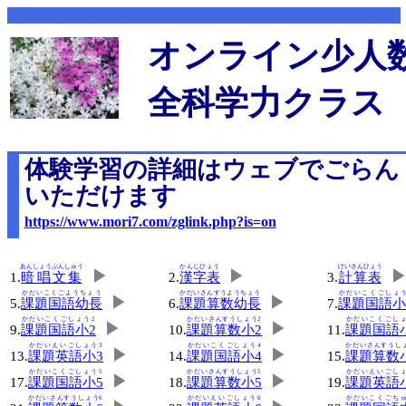
オンライン少人
全科学力クラス
体験学習の詳細はウェブでごらん
いただけます
https://www.mori7.com/zglink.php?is=on
あんしょうぶんしゅう
かんじひょう
けいさんひょう
▶
▶
1.
暗唱文集
2.
漢字表
3.
計算表
かだいこくごようちょう
かだいさんすうようちょう
かだいこくごしょう
▶
▶
5.
課題国語幼長
6.
課題算数幼長
7.
課題国語小
かだいこくごしょう2
かだいさんすうしょう2
かだいこくごしょ
▶
▶
9.
課題国語小2
10.
課題算数小2
11.
課題国語
かだいえいごしょう3
かだいこくごしょう4
かだいさんすうし
▶
▶
13.
課題英語小3
14.
課題国語小4
15.
課題算数
かだいこくごしょう5
かだいさんすうしょう5
かだいえいごしょ
▶
▶
17.
課題国語小5
18.
課題算数小5
19.
課題英語
かだいさんすうしょう6
かだいえいごしょう6
かだいこくごちゅ