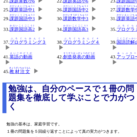
▶
▶
21.
課題算数小6
22.
課題英語小6
23.
課題国語
かだいえいごちゅう1
かだいこくごちゅう2
かだいすうがくち
▶
▶
25.
課題英語中1
26.
課題国語中2
27.
課題数学
かだいこくごちゅう3
かだいすうがくちゅう3
かだいえいごちゅ
▶
▶
29.
課題国語中3
30.
課題数学中3
31.
課題英語
かだいこくごこう2
かだいこくごこう3
ぷろぐら
▶
▶
33.
課題国語高2
34.
課題国語高3
35.
プログラ
ぷろぐらみんぐ３
ぷろぐらみんぐ４
こくごどっかい
37.
プログラミング３
38.
プログラミング４
39.
国語読解
▶
▶
▶
えいごのどうが
そうぞうはっぴょうのどうが
あっぷろ
41.
英語の動画
42.
創造発表の動画
43.
アップロ
▶
▶
▶
きょうざいちゅうもん
▶
45.
教材注文
勉強は、自分のペースで１冊の問
題集を徹底して学ぶことで力がつ
く
勉強の基本は、家庭学習です。
１冊の問題集を５回繰り返すことによって真の実力がつきます。