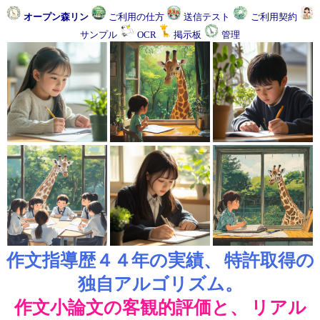
オープン森リン
ご利用の仕方
送信テスト
ご利用契約
サンプル
OCR
掲示板
管理
作文指導歴４４年の実績、
特許取得の
独自アルゴリズム。
作文小論文の客観的評価と、
リアル