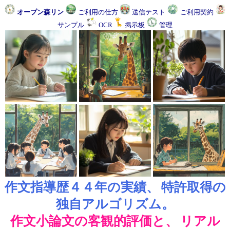
オープン森リン
ご利用の仕方
送信テスト
ご利用契約
サンプル
OCR
掲示板
管理
作文指導歴４４年の実績、
特許取得の
独自アルゴリズム。
作文小論文の客観的評価と、
リアル