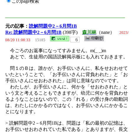
このpage検索
元の記事：
読解問題中2－6月問1B
Re: 読解問題中2－6月問1B
(398字)
森川林
（nane）
2023/
6
08/20 11:08:33
15185
今ごろのお返事になってすみません。m(_ _)m
あとで、生徒用の国語読解掲示板にも入れておきます。
問１のＢは、誰かが、お手伝いさんに、私をせおわせて
いたということで、「お手伝いさんに背負われた」と「お
手伝いさんにせおわされた」は同じ意味なので○です。
わたしが、お手伝いさんに、何かを「せおわされた」と
いう文と考えることもできますが、幼児に何かを背負わせ
るようなことはないので、この「れる」の受け身の助動詞
は、わたしにかかるのではなく、お手伝いさんにかかるこ
とになります。
> 読解問題中2－6月問1Bは、問題は「私の最初の記憶は、
お手伝いせおわされていた私である」とありますが、長文