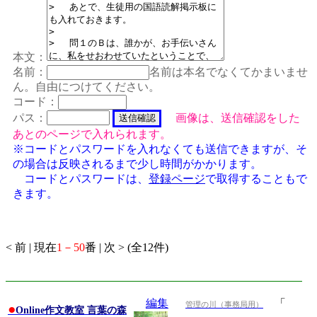
本文：
名前：
名前は本名でなくてかまいませ
ん。自由につけてください。
コード：
パス：
画像は、送信確認をした
あとのページで入れられます。
※コードとパスワードを入れなくても送信できますが、そ
の場合は反映されるまで少し時間がかかります。
コードとパスワードは、
登録ページ
で取得することもで
きます。
< 前 | 現在
1－50
番 | 次 > (全12件)
編集
「
管理の川（事務局用）
●
Online作文教室 言葉の森