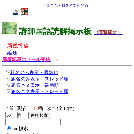
ログイン
ログアウト
登録
講師国語読解掲示板
（閲覧限定）
新規投稿
編集
新着記事のメール受信
0
▽
題名のみ表示・最新順
|▽
題名のみ表示・スレッド順
|▽
題名本文表示・最新順
|▽
題名本文表示・スレッド順
< 前 | 現在
1－50
番 | 次 > (全12件)
件
and検索