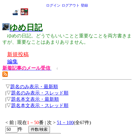
ログイン
ログアウト
登録
ゆめ日記
ゆめの日記。どうでもいいことと重要なことを両方書きま
すが、重要なことはあまりありません。
新規投稿
編集
新着記事のメール受信
4
▽
題名のみ表示・最新順
|▽
題名のみ表示・スレッド順
|▽
題名本文表示・最新順
|▽
題名本文表示・スレッド順
< 前 | 現在
1－50
番 | 次 >
51－100
(全67件)
件